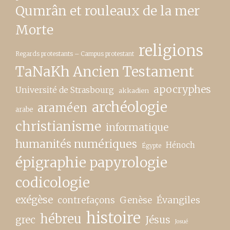
Qumrân et rouleaux de la mer
Morte
religions
Regards protestants – Campus protestant
TaNaKh Ancien Testament
apocryphes
Université de Strasbourg
akkadien
archéologie
araméen
arabe
christianisme
informatique
humanités numériques
Hénoch
Égypte
épigraphie papyrologie
codicologie
exégèse
contrefaçons
Genèse
Évangiles
histoire
hébreu
grec
Jésus
Josué