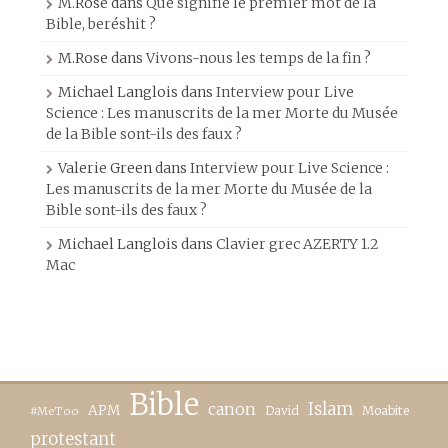
M.Rose
dans
Que signifie le premier mot de la
Bible, beréshit ?
M.Rose
dans
Vivons-nous les temps de la fin ?
Michael Langlois
dans
Interview pour Live
Science : Les manuscrits de la mer Morte du Musée
de la Bible sont-ils des faux ?
Valerie Green
dans
Interview pour Live Science :
Les manuscrits de la mer Morte du Musée de la
Bible sont-ils des faux ?
Michael Langlois
dans
Clavier grec AZERTY 1.2
Mac
Bible
canon
Islam
APM
David
Moabite
#MeToo
protestant