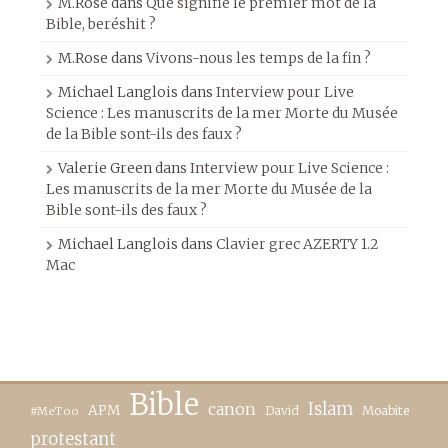
M.Rose
dans
Que signifie le premier mot de la
Bible, beréshit ?
M.Rose
dans
Vivons-nous les temps de la fin ?
Michael Langlois
dans
Interview pour Live
Science : Les manuscrits de la mer Morte du Musée
de la Bible sont-ils des faux ?
Valerie Green
dans
Interview pour Live Science :
Les manuscrits de la mer Morte du Musée de la
Bible sont-ils des faux ?
Michael Langlois
dans
Clavier grec AZERTY 1.2
Mac
Bible
canon
Islam
APM
David
Moabite
#MeToo
protestant