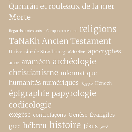
Qumrân et rouleaux de la mer
Morte
religions
Regards protestants – Campus protestant
TaNaKh Ancien Testament
apocryphes
Université de Strasbourg
akkadien
archéologie
araméen
arabe
christianisme
informatique
humanités numériques
Hénoch
Égypte
épigraphie papyrologie
codicologie
exégèse
contrefaçons
Genèse
Évangiles
histoire
hébreu
grec
Jésus
Josué