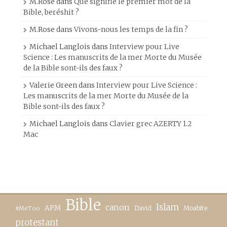
M.Rose
dans
Que signifie le premier mot de la
Bible, beréshit ?
M.Rose
dans
Vivons-nous les temps de la fin ?
Michael Langlois
dans
Interview pour Live
Science : Les manuscrits de la mer Morte du Musée
de la Bible sont-ils des faux ?
Valerie Green
dans
Interview pour Live Science :
Les manuscrits de la mer Morte du Musée de la
Bible sont-ils des faux ?
Michael Langlois
dans
Clavier grec AZERTY 1.2
Mac
Bible
canon
Islam
APM
David
Moabite
#MeToo
protestant