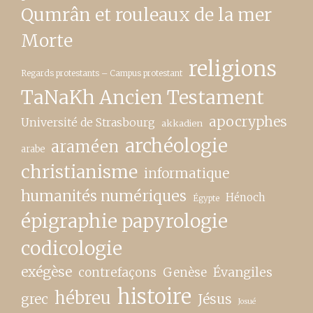
Qumrân et rouleaux de la mer
Morte
religions
Regards protestants – Campus protestant
TaNaKh Ancien Testament
apocryphes
Université de Strasbourg
akkadien
archéologie
araméen
arabe
christianisme
informatique
humanités numériques
Hénoch
Égypte
épigraphie papyrologie
codicologie
exégèse
contrefaçons
Genèse
Évangiles
histoire
hébreu
grec
Jésus
Josué