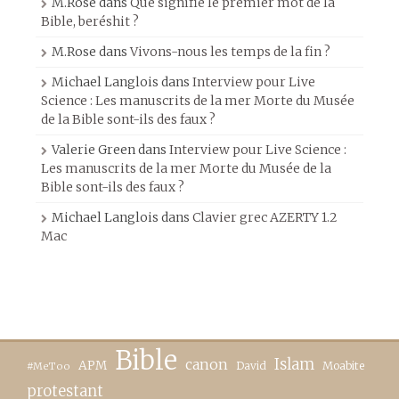
M.Rose
dans
Que signifie le premier mot de la
Bible, beréshit ?
M.Rose
dans
Vivons-nous les temps de la fin ?
Michael Langlois
dans
Interview pour Live
Science : Les manuscrits de la mer Morte du Musée
de la Bible sont-ils des faux ?
Valerie Green
dans
Interview pour Live Science :
Les manuscrits de la mer Morte du Musée de la
Bible sont-ils des faux ?
Michael Langlois
dans
Clavier grec AZERTY 1.2
Mac
Bible
canon
Islam
APM
David
Moabite
#MeToo
protestant