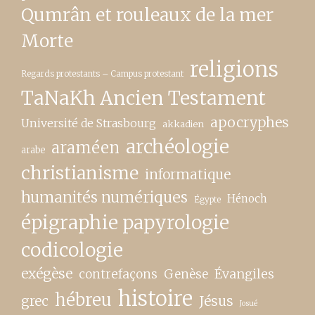
Qumrân et rouleaux de la mer
Morte
religions
Regards protestants – Campus protestant
TaNaKh Ancien Testament
apocryphes
Université de Strasbourg
akkadien
archéologie
araméen
arabe
christianisme
informatique
humanités numériques
Hénoch
Égypte
épigraphie papyrologie
codicologie
exégèse
contrefaçons
Genèse
Évangiles
histoire
hébreu
grec
Jésus
Josué