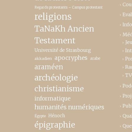
Cou
Regards protestants – Campus protestant
religions
Eva
Inf
TaNaKh Ancien
Méd
Testament
Je
Université de Strasbourg
In
apocryphes
Pr
akkadien
arabe
araméen
Ra
TV
archéologie
Pod
christianisme
Proj
informatique
Publ
humanités numériques
Hénoch
Qual
Égypte
épigraphie
Que