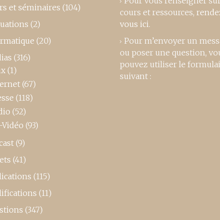
Pour vous renseigner su
rs et séminaires
(104)
cours et ressources,
rende
luations
(2)
vous ici
.
ormatique
(20)
Pour m’envoyer un mess
ou poser une question, vo
ias
(316)
pouvez utiliser le formula
ux
(1)
suivant :
ternet
(67)
esse
(118)
dio
(52)
-Vidéo
(93)
cast
(9)
ets
(41)
ications
(115)
ifications
(11)
stions
(347)