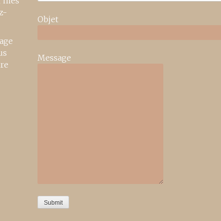
r mes
z-
Objet
age
us
Message
ire