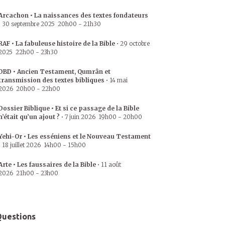
Arcachon • La naissances des textes fondateurs
•
30 septembre 2025
20h00
-
21h30
RAF • La fabuleuse histoire de la Bible
•
29 octobre
2025
22h00
-
23h30
DBD • Ancien Testament, Qumrân et
transmission des textes bibliques
•
14 mai
2026
20h00
-
22h00
Dossier Biblique • Et si ce passage de la Bible
n’était qu’un ajout ?
•
7 juin 2026
19h00
-
20h00
Yehi-Or • Les esséniens et le Nouveau Testament
•
18 juillet 2026
14h00
-
15h00
Arte • Les faussaires de la Bible
•
11 août
2026
21h00
-
23h00
uestions