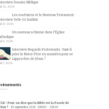
nterview Dossier Biblique
uil 23, 2026
Les esséniens et le Nouveau Testament :
nterview Yehi-Or Institut
uil 17, 2026
Un nouveau schisme dans l’Église
atholique
uil 8, 2026
Interview Regards Protestants : Faut-il
prier le Notre Père en araméen pour se
rapprocher de Jésus ?
uil 7, 2026
Événements
CLE • Peut-on dire que la Bible est la Parole de
Dieu ?
•
10 septembre 2025
20h00
-
21h30