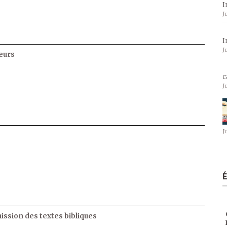
I
J
I
J
eurs
c
J
J
ssion des textes bibliques