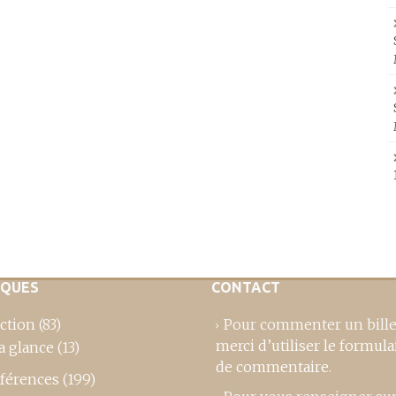
IQUES
CONTACT
ction
(83)
Pour commenter un bille
merci d’utiliser le formula
a glance
(13)
de commentaire
.
férences
(199)