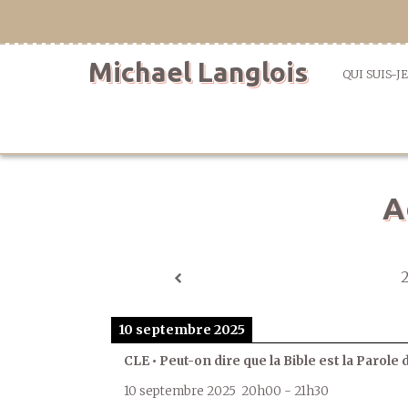
Aller
directement
au
Michael Langlois
contenu
QUI SUIS-JE
A
10 septembre 2025
CLE • Peut-on dire que la Bible est la Parole 
10 septembre 2025
20h00
-
21h30