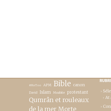
RUBR
Bible
canon
APM
#MeToo
Séle
Islam
protestant
David
Moabite
At 
Qumrân et rouleaux
Con
de la mer Morte