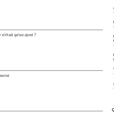
 n’était qu’un ajout ?
ament
Q