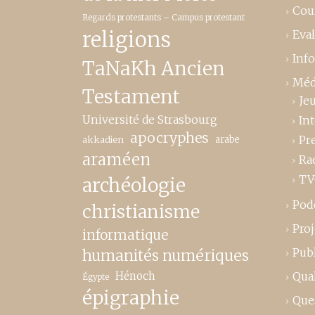
Cou
Regards protestants – Campus protestant
religions
Eva
Inf
TaNaKh Ancien
Méd
Testament
Je
Université de Strasbourg
In
apocryphes
Pr
akkadien
arabe
araméen
Ra
TV
archéologie
Pod
christianisme
Proj
informatique
Publ
humanités numériques
Hénoch
Qual
Égypte
épigraphie
Que