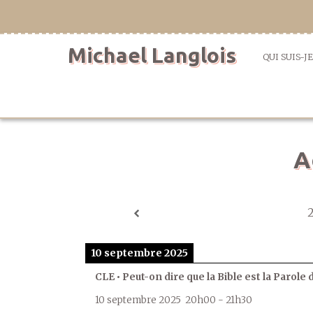
Aller
directement
au
Michael Langlois
contenu
QUI SUIS-JE
A
10 septembre 2025
CLE • Peut-on dire que la Bible est la Parole 
10 septembre 2025
20h00
-
21h30