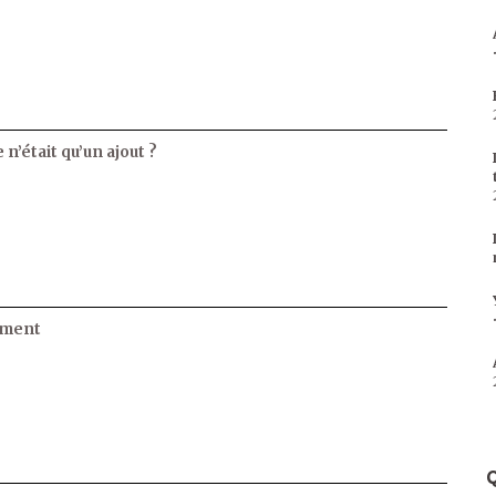
 n’était qu’un ajout ?
ament
Q