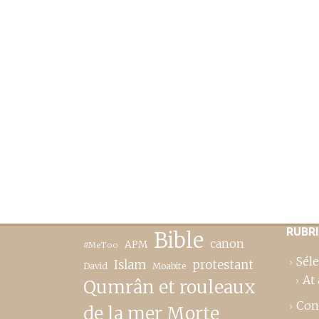
RUBR
Bible
canon
APM
#MeToo
Séle
Islam
protestant
David
Moabite
At 
Qumrân et rouleaux
Con
de la mer Morte