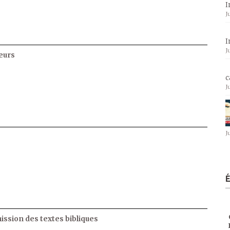
I
J
I
J
eurs
c
J
J
ssion des textes bibliques