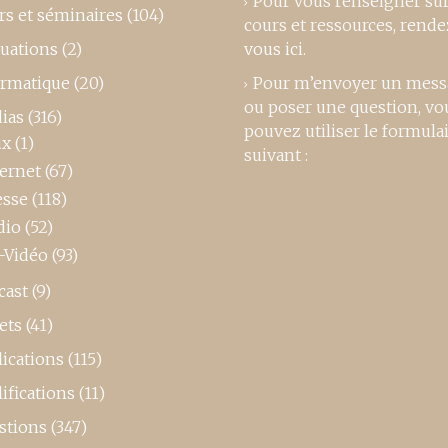
Pour vous renseigner su
rs et séminaires
(104)
cours et ressources,
rende
luations
(2)
vous ici
.
ormatique
(20)
Pour m’envoyer un mess
ou poser une question, vo
ias
(316)
pouvez utiliser le formula
ux
(1)
suivant :
ternet
(67)
esse
(118)
dio
(52)
-Vidéo
(93)
cast
(9)
ets
(41)
ications
(115)
ifications
(11)
stions
(347)