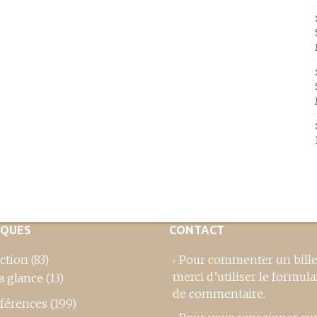
IQUES
CONTACT
ction
(83)
Pour commenter un bille
merci d’utiliser le formula
a glance
(13)
de commentaire
.
férences
(199)