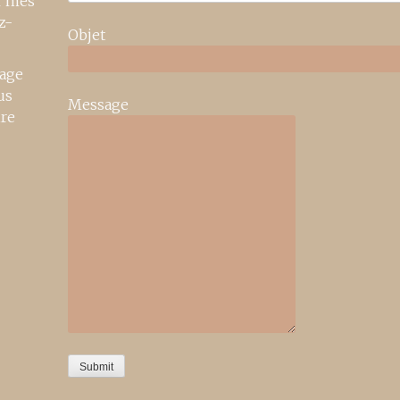
r mes
z-
Objet
age
us
Message
ire