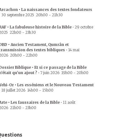
Arcachon • La naissances des textes fondateurs
•
30 septembre 2025
20h00
-
21h30
RAF • La fabuleuse histoire de la Bible
•
29 octobre
2025
22h00
-
23h30
DBD • Ancien Testament, Qumrân et
transmission des textes bibliques
•
14 mai
2026
20h00
-
22h00
Dossier Biblique • Et si ce passage de la Bible
n’était qu’un ajout ?
•
7 juin 2026
19h00
-
20h00
Yehi-Or • Les esséniens et le Nouveau Testament
•
18 juillet 2026
14h00
-
15h00
Arte • Les faussaires de la Bible
•
11 août
2026
21h00
-
23h00
uestions