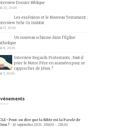
nterview Dossier Biblique
uil 23, 2026
Les esséniens et le Nouveau Testament :
nterview Yehi-Or Institut
uil 17, 2026
Un nouveau schisme dans l’Église
atholique
uil 8, 2026
Interview Regards Protestants : Faut-il
prier le Notre Père en araméen pour se
rapprocher de Jésus ?
uil 7, 2026
Événements
CLE • Peut-on dire que la Bible est la Parole de
Dieu ?
•
10 septembre 2025
20h00
-
21h30