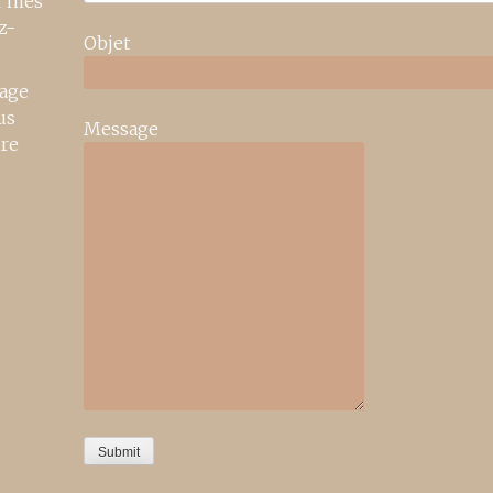
r mes
z-
Objet
age
us
Message
ire