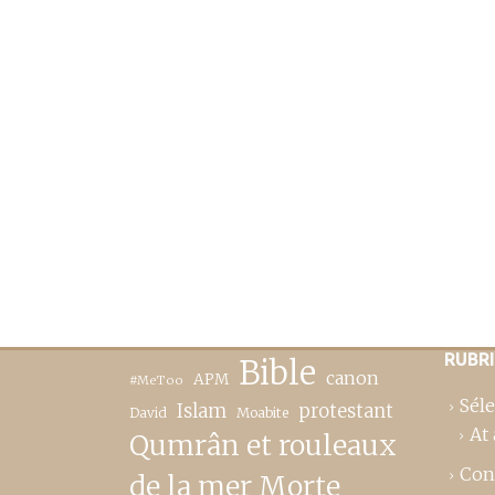
RUBR
Bible
canon
APM
#MeToo
Séle
Islam
protestant
David
Moabite
At 
Qumrân et rouleaux
Con
de la mer Morte