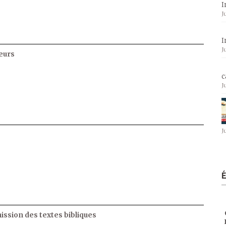
I
J
I
J
eurs
c
J
J
ssion des textes bibliques