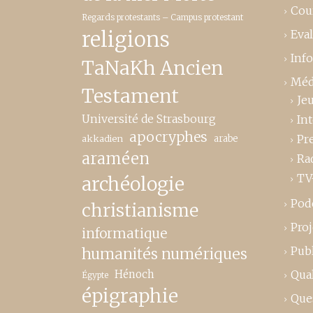
Cou
Regards protestants – Campus protestant
religions
Eva
Inf
TaNaKh Ancien
Méd
Testament
Je
Université de Strasbourg
In
apocryphes
Pr
akkadien
arabe
araméen
Ra
TV
archéologie
Pod
christianisme
Proj
informatique
Publ
humanités numériques
Hénoch
Qual
Égypte
épigraphie
Que