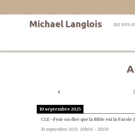
Aller
directement
au
Michael Langlois
contenu
QUI SUIS-JE
A
10 septembre 2025
CLE • Peut-on dire que la Bible est la Parole 
10 septembre 2025
20h00
-
21h30