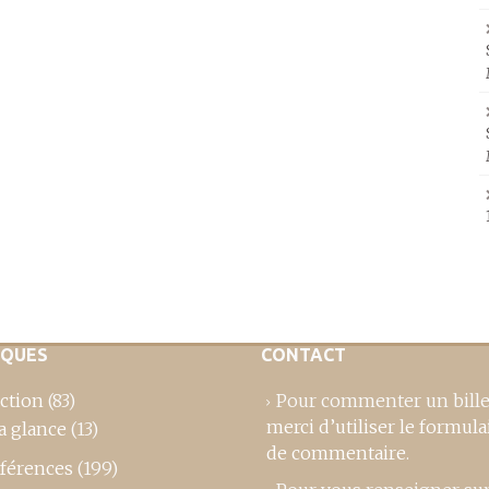
IQUES
CONTACT
ction
(83)
Pour commenter un bille
merci d’utiliser le formula
a glance
(13)
de commentaire
.
férences
(199)