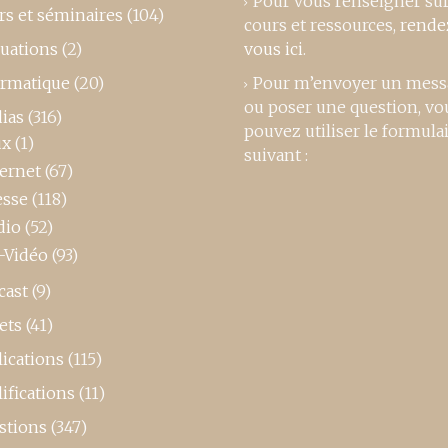
Pour vous renseigner su
rs et séminaires
(104)
cours et ressources,
rende
luations
(2)
vous ici
.
ormatique
(20)
Pour m’envoyer un mess
ou poser une question, vo
ias
(316)
pouvez utiliser le formula
ux
(1)
suivant :
ternet
(67)
esse
(118)
dio
(52)
-Vidéo
(93)
cast
(9)
ets
(41)
ications
(115)
ifications
(11)
stions
(347)