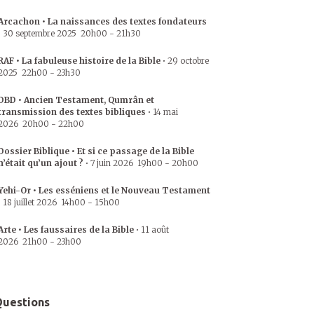
Arcachon • La naissances des textes fondateurs
•
30 septembre 2025
20h00
-
21h30
RAF • La fabuleuse histoire de la Bible
•
29 octobre
2025
22h00
-
23h30
DBD • Ancien Testament, Qumrân et
transmission des textes bibliques
•
14 mai
2026
20h00
-
22h00
Dossier Biblique • Et si ce passage de la Bible
n’était qu’un ajout ?
•
7 juin 2026
19h00
-
20h00
Yehi-Or • Les esséniens et le Nouveau Testament
•
18 juillet 2026
14h00
-
15h00
Arte • Les faussaires de la Bible
•
11 août
2026
21h00
-
23h00
uestions