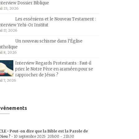
nterview Dossier Biblique
uil 23, 2026
Les esséniens et le Nouveau Testament :
nterview Yehi-Or Institut
uil 17, 2026
Un nouveau schisme dans l’Église
atholique
uil 8, 2026
Interview Regards Protestants : Faut-il
prier le Notre Père en araméen pour se
rapprocher de Jésus ?
uil 7, 2026
Événements
CLE • Peut-on dire que la Bible est la Parole de
Dieu ?
•
10 septembre 2025
20h00
-
21h30