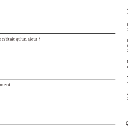
 n’était qu’un ajout ?
ament
Q