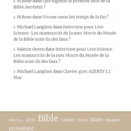
M.Rose
dans
Que signifie le premier mot de la
Bible, beréshit ?
M.Rose
dans
Vivons-nous les temps de la fin ?
Michael Langlois
dans
Interview pour Live
Science : Les manuscrits de la mer Morte du Musée
de la Bible sont-ils des faux ?
Valerie Green
dans
Interview pour Live Science :
Les manuscrits de la mer Morte du Musée de la
Bible sont-ils des faux ?
Michael Langlois
dans
Clavier grec AZERTY 1.2
Mac
Bible
canon
Islam
APM
David
Moabite
#MeToo
protestant