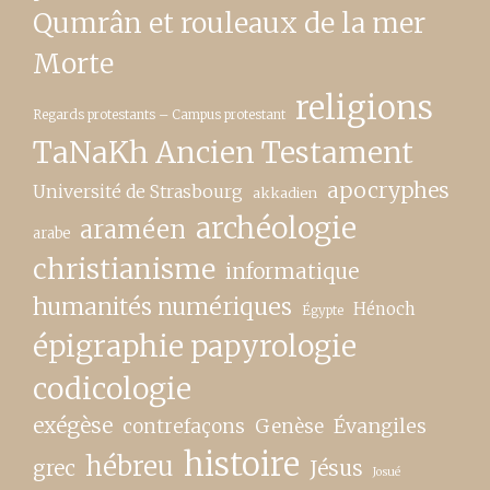
Qumrân et rouleaux de la mer
Morte
religions
Regards protestants – Campus protestant
TaNaKh Ancien Testament
apocryphes
Université de Strasbourg
akkadien
archéologie
araméen
arabe
christianisme
informatique
humanités numériques
Hénoch
Égypte
épigraphie papyrologie
codicologie
exégèse
contrefaçons
Genèse
Évangiles
histoire
hébreu
grec
Jésus
Josué