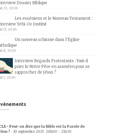
nterview Dossier Biblique
uil 23, 2026
Les esséniens et le Nouveau Testament :
nterview Yehi-Or Institut
uil 17, 2026
Un nouveau schisme dans l’Église
atholique
uil 8, 2026
Interview Regards Protestants : Faut-il
prier le Notre Père en araméen pour se
rapprocher de Jésus ?
uil 7, 2026
Événements
CLE • Peut-on dire que la Bible est la Parole de
Dieu ?
•
10 septembre 2025
20h00
-
21h30