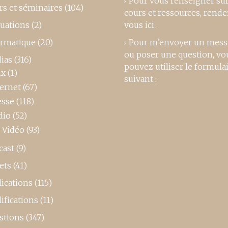
Pour vous renseigner su
rs et séminaires
(104)
cours et ressources,
rende
luations
(2)
vous ici
.
ormatique
(20)
Pour m’envoyer un mess
ou poser une question, vo
ias
(316)
pouvez utiliser le formula
ux
(1)
suivant :
ternet
(67)
esse
(118)
dio
(52)
-Vidéo
(93)
cast
(9)
ets
(41)
ications
(115)
ifications
(11)
stions
(347)