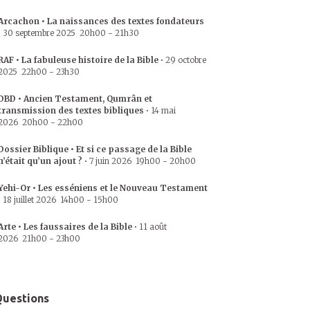
Arcachon • La naissances des textes fondateurs
•
30 septembre 2025
20h00
-
21h30
RAF • La fabuleuse histoire de la Bible
•
29 octobre
2025
22h00
-
23h30
DBD • Ancien Testament, Qumrân et
transmission des textes bibliques
•
14 mai
2026
20h00
-
22h00
Dossier Biblique • Et si ce passage de la Bible
n’était qu’un ajout ?
•
7 juin 2026
19h00
-
20h00
Yehi-Or • Les esséniens et le Nouveau Testament
•
18 juillet 2026
14h00
-
15h00
Arte • Les faussaires de la Bible
•
11 août
2026
21h00
-
23h00
uestions