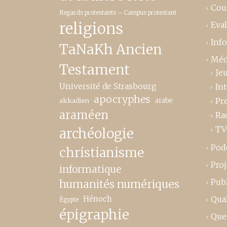
Cou
Regards protestants – Campus protestant
religions
Eva
Inf
TaNaKh Ancien
Méd
Testament
Je
Université de Strasbourg
In
apocryphes
Pr
akkadien
arabe
araméen
Ra
TV
archéologie
Pod
christianisme
Proj
informatique
Publ
humanités numériques
Hénoch
Qual
Égypte
épigraphie
Que