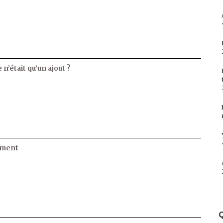
 n’était qu’un ajout ?
ament
Q