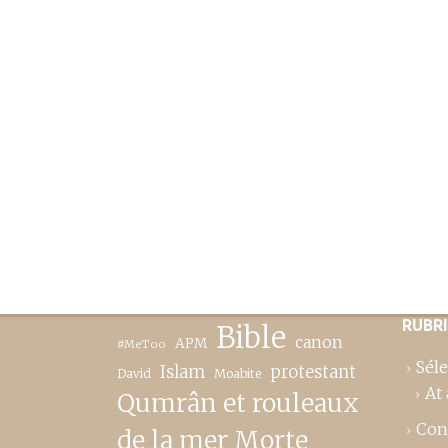
RUBR
Bible
canon
APM
#MeToo
Séle
Islam
protestant
David
Moabite
At 
Qumrân et rouleaux
Con
de la mer Morte