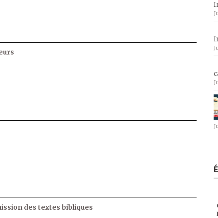
I
J
I
J
eurs
c
J
J
ssion des textes bibliques