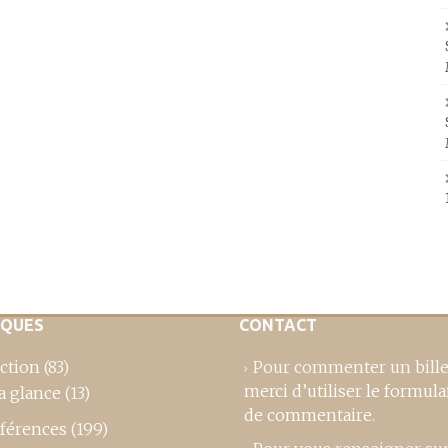
IQUES
CONTACT
ction
(83)
Pour commenter un bille
merci d’utiliser le formula
a glance
(13)
de commentaire
.
férences
(199)