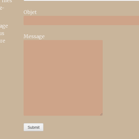
r mes
z-
Objet
age
us
Message
ire