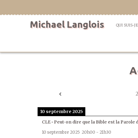
Aller
directement
au
Michael Langlois
contenu
QUI SUIS-JE
A
10 septembre 2025
CLE • Peut-on dire que la Bible est la Parole 
10 septembre 2025
20h00
-
21h30