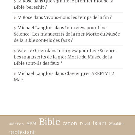
M.Rose
dans
Que signifie le premier mot de la
Bible, beréshit ?
M.Rose
dans
Vivons-nous les temps de la fin ?
Michael Langlois
dans
Interview pour Live
Science : Les manuscrits de la mer Morte du Musée
de la Bible sont-ils des faux ?
Valerie Green
dans
Interview pour Live Science :
Les manuscrits de la mer Morte du Musée de la
Bible sont-ils des faux ?
Michael Langlois
dans
Clavier grec AZERTY 1.2
Mac
Bible
canon
Islam
APM
David
Moabite
#MeToo
protestant