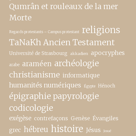
Qumrân et rouleaux de la mer
Morte
religions
Regards protestants – Campus protestant
TaNaKh Ancien Testament
apocryphes
Université de Strasbourg
akkadien
archéologie
araméen
arabe
christianisme
informatique
humanités numériques
Hénoch
Égypte
épigraphie papyrologie
codicologie
exégèse
contrefaçons
Genèse
Évangiles
histoire
hébreu
grec
Jésus
Josué