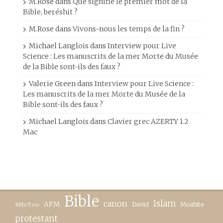
M.Rose
dans
Que signifie le premier mot de la
Bible, beréshit ?
M.Rose
dans
Vivons-nous les temps de la fin ?
Michael Langlois
dans
Interview pour Live
Science : Les manuscrits de la mer Morte du Musée
de la Bible sont-ils des faux ?
Valerie Green
dans
Interview pour Live Science :
Les manuscrits de la mer Morte du Musée de la
Bible sont-ils des faux ?
Michael Langlois
dans
Clavier grec AZERTY 1.2
Mac
Bible
canon
Islam
APM
David
Moabite
#MeToo
protestant