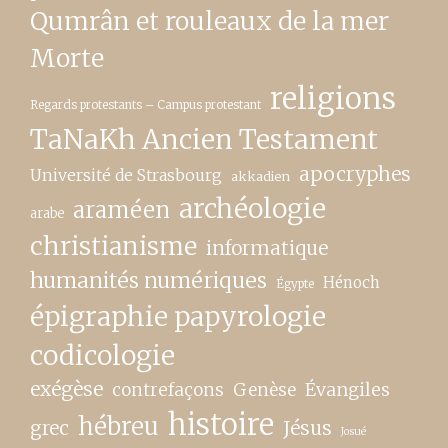
Qumrân et rouleaux de la mer
Morte
religions
Regards protestants – Campus protestant
TaNaKh Ancien Testament
apocryphes
Université de Strasbourg
akkadien
archéologie
araméen
arabe
christianisme
informatique
humanités numériques
Hénoch
Égypte
épigraphie papyrologie
codicologie
exégèse
contrefaçons
Genèse
Évangiles
histoire
hébreu
grec
Jésus
Josué