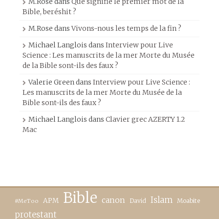
M.Rose
dans
Que signifie le premier mot de la
Bible, beréshit ?
M.Rose
dans
Vivons-nous les temps de la fin ?
Michael Langlois
dans
Interview pour Live
Science : Les manuscrits de la mer Morte du Musée
de la Bible sont-ils des faux ?
Valerie Green
dans
Interview pour Live Science :
Les manuscrits de la mer Morte du Musée de la
Bible sont-ils des faux ?
Michael Langlois
dans
Clavier grec AZERTY 1.2
Mac
Bible
canon
Islam
APM
David
Moabite
#MeToo
protestant