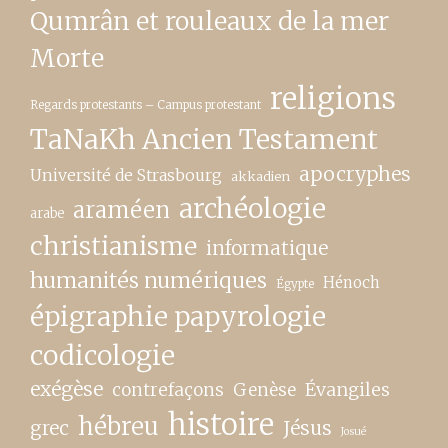
Qumrân et rouleaux de la mer
Morte
religions
Regards protestants – Campus protestant
TaNaKh Ancien Testament
apocryphes
Université de Strasbourg
akkadien
archéologie
araméen
arabe
christianisme
informatique
humanités numériques
Hénoch
Égypte
épigraphie papyrologie
codicologie
exégèse
contrefaçons
Genèse
Évangiles
histoire
hébreu
grec
Jésus
Josué