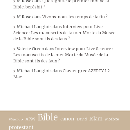
M.Rose
dans
Que signifie le premier mot de la
Bible, beréshit ?
M.Rose
dans
Vivons-nous les temps de la fin ?
Michael Langlois
dans
Interview pour Live
Science : Les manuscrits de la mer Morte du Musée
de la Bible sont-ils des faux ?
Valerie Green
dans
Interview pour Live Science :
Les manuscrits de la mer Morte du Musée de la
Bible sont-ils des faux ?
Michael Langlois
dans
Clavier grec AZERTY 1.2
Mac
Bible
canon
Islam
APM
David
Moabite
#MeToo
protestant