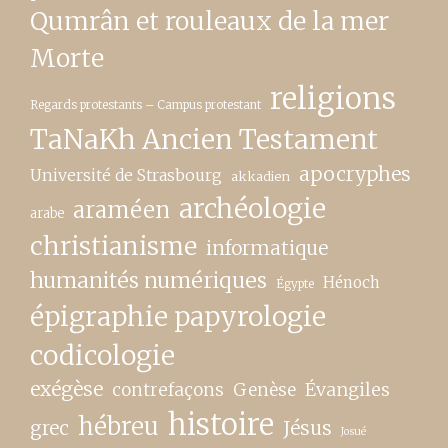
Qumrân et rouleaux de la mer
Morte
religions
Regards protestants – Campus protestant
TaNaKh Ancien Testament
apocryphes
Université de Strasbourg
akkadien
archéologie
araméen
arabe
christianisme
informatique
humanités numériques
Hénoch
Égypte
épigraphie papyrologie
codicologie
exégèse
contrefaçons
Genèse
Évangiles
histoire
hébreu
grec
Jésus
Josué