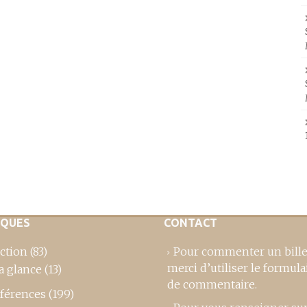
IQUES
CONTACT
ction
(83)
Pour commenter un bille
merci d’utiliser le formula
a glance
(13)
de commentaire
.
férences
(199)