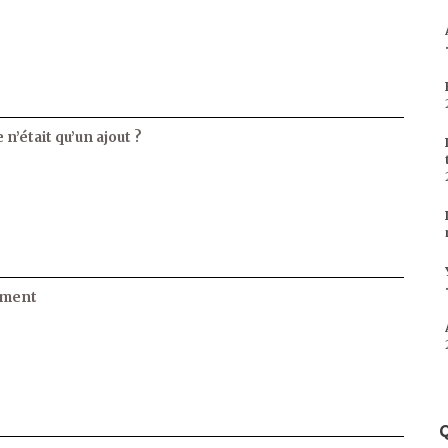
 n’était qu’un ajout ?
ament
Q