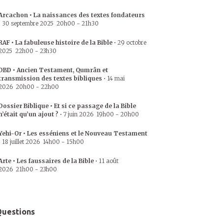
Arcachon • La naissances des textes fondateurs
•
30 septembre 2025
20h00
-
21h30
RAF • La fabuleuse histoire de la Bible
•
29 octobre
2025
22h00
-
23h30
DBD • Ancien Testament, Qumrân et
transmission des textes bibliques
•
14 mai
2026
20h00
-
22h00
Dossier Biblique • Et si ce passage de la Bible
n’était qu’un ajout ?
•
7 juin 2026
19h00
-
20h00
Yehi-Or • Les esséniens et le Nouveau Testament
•
18 juillet 2026
14h00
-
15h00
Arte • Les faussaires de la Bible
•
11 août
2026
21h00
-
23h00
uestions