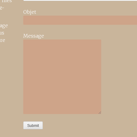
r mes
z-
Objet
age
us
Message
ire