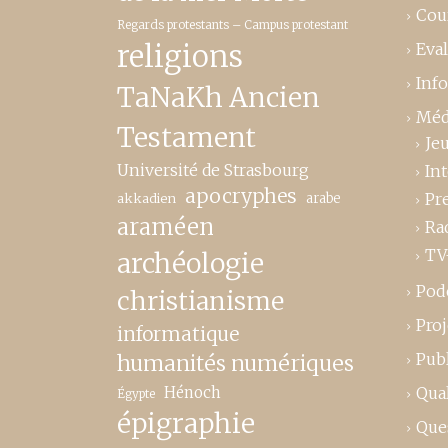
Cou
Regards protestants – Campus protestant
religions
Eva
Inf
TaNaKh Ancien
Méd
Testament
Je
Université de Strasbourg
In
apocryphes
Pr
akkadien
arabe
araméen
Ra
TV
archéologie
Pod
christianisme
Proj
informatique
Publ
humanités numériques
Hénoch
Qual
Égypte
épigraphie
Que