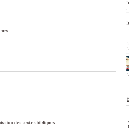
I
J
I
J
eurs
c
J
J
ssion des textes bibliques