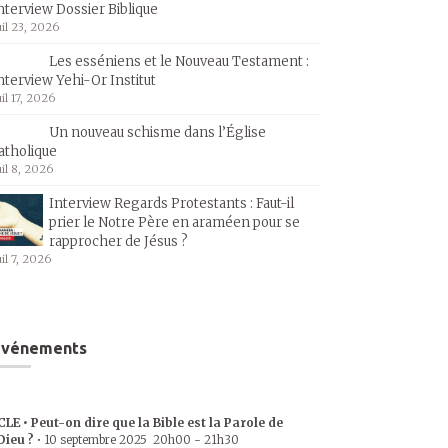
nterview Dossier Biblique
uil 23, 2026
Les esséniens et le Nouveau Testament :
nterview Yehi-Or Institut
uil 17, 2026
Un nouveau schisme dans l’Église
atholique
uil 8, 2026
Interview Regards Protestants : Faut-il
prier le Notre Père en araméen pour se
rapprocher de Jésus ?
uil 7, 2026
Événements
CLE • Peut-on dire que la Bible est la Parole de
Dieu ?
•
10 septembre 2025
20h00
-
21h30