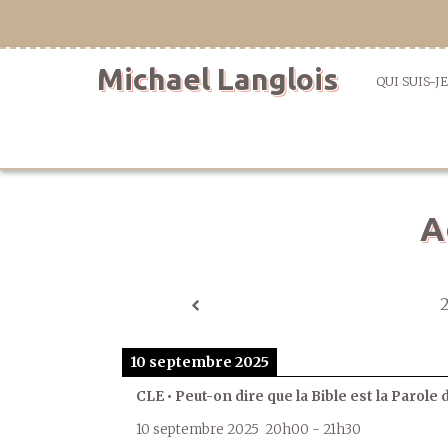
Aller
directement
au
Michael Langlois
contenu
QUI SUIS-JE
A
10 septembre 2025
CLE • Peut-on dire que la Bible est la Parole 
10 septembre 2025
20h00
-
21h30