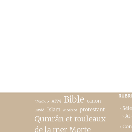
RUBR
Bible
canon
APM
#MeToo
Séle
Islam
protestant
David
Moabite
At 
Qumrân et rouleaux
Con
de la mer Morte