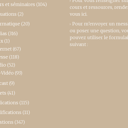
Pour vous renseigner su
rs et séminaires
(104)
cours et ressources,
rende
luations
(2)
vous ici
.
ormatique
(20)
Pour m’envoyer un mess
ou poser une question, vo
ias
(316)
pouvez utiliser le formula
ux
(1)
suivant :
ternet
(67)
esse
(118)
dio
(52)
-Vidéo
(93)
cast
(9)
ets
(41)
ications
(115)
ifications
(11)
stions
(347)