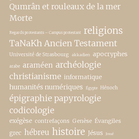
Qumrân et rouleaux de la mer
Morte
religions
Regards protestants – Campus protestant
TaNaKh Ancien Testament
apocryphes
Université de Strasbourg
akkadien
archéologie
araméen
arabe
christianisme
informatique
humanités numériques
Hénoch
Égypte
épigraphie papyrologie
codicologie
exégèse
contrefaçons
Genèse
Évangiles
histoire
hébreu
grec
Jésus
Josué