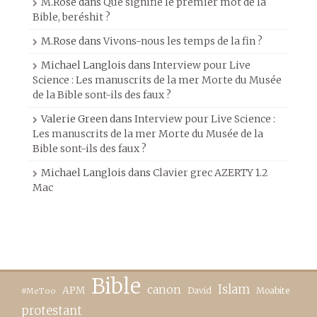
M.Rose
dans
Que signifie le premier mot de la
Bible, beréshit ?
M.Rose
dans
Vivons-nous les temps de la fin ?
Michael Langlois
dans
Interview pour Live
Science : Les manuscrits de la mer Morte du Musée
de la Bible sont-ils des faux ?
Valerie Green
dans
Interview pour Live Science :
Les manuscrits de la mer Morte du Musée de la
Bible sont-ils des faux ?
Michael Langlois
dans
Clavier grec AZERTY 1.2
Mac
Bible
canon
Islam
APM
David
Moabite
#MeToo
protestant