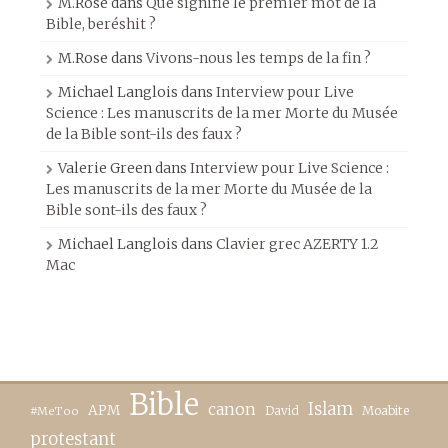
M.Rose
dans
Que signifie le premier mot de la
Bible, beréshit ?
M.Rose
dans
Vivons-nous les temps de la fin ?
Michael Langlois
dans
Interview pour Live
Science : Les manuscrits de la mer Morte du Musée
de la Bible sont-ils des faux ?
Valerie Green
dans
Interview pour Live Science :
Les manuscrits de la mer Morte du Musée de la
Bible sont-ils des faux ?
Michael Langlois
dans
Clavier grec AZERTY 1.2
Mac
Bible
canon
Islam
APM
David
Moabite
#MeToo
protestant