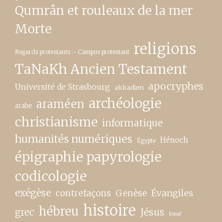
Qumrân et rouleaux de la mer
Morte
religions
Regards protestants – Campus protestant
TaNaKh Ancien Testament
apocryphes
Université de Strasbourg
akkadien
archéologie
araméen
arabe
christianisme
informatique
humanités numériques
Hénoch
Égypte
épigraphie papyrologie
codicologie
exégèse
contrefaçons
Genèse
Évangiles
histoire
hébreu
grec
Jésus
Josué