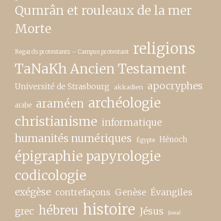
Qumrân et rouleaux de la mer
Morte
religions
Regards protestants – Campus protestant
TaNaKh Ancien Testament
apocryphes
Université de Strasbourg
akkadien
archéologie
araméen
arabe
christianisme
informatique
humanités numériques
Hénoch
Égypte
épigraphie papyrologie
codicologie
exégèse
contrefaçons
Genèse
Évangiles
histoire
hébreu
grec
Jésus
Josué