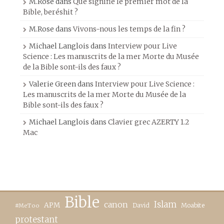
M.Rose
dans
Que signifie le premier mot de la
Bible, beréshit ?
M.Rose
dans
Vivons-nous les temps de la fin ?
Michael Langlois
dans
Interview pour Live
Science : Les manuscrits de la mer Morte du Musée
de la Bible sont-ils des faux ?
Valerie Green
dans
Interview pour Live Science :
Les manuscrits de la mer Morte du Musée de la
Bible sont-ils des faux ?
Michael Langlois
dans
Clavier grec AZERTY 1.2
Mac
Bible
canon
Islam
APM
David
Moabite
#MeToo
protestant