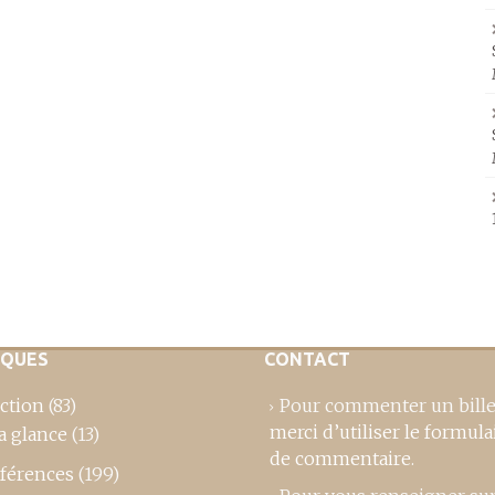
IQUES
CONTACT
ction
(83)
Pour commenter un bille
merci d’utiliser le formula
a glance
(13)
de commentaire
.
férences
(199)