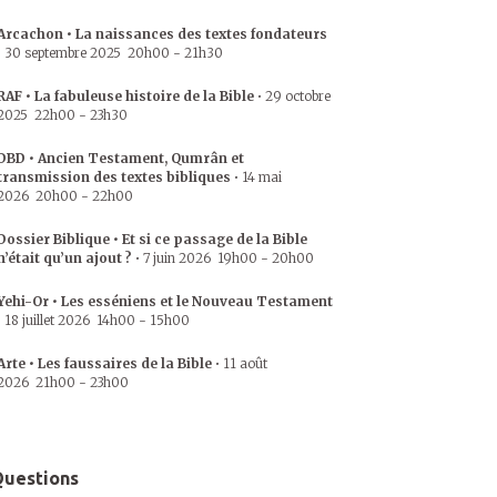
Arcachon • La naissances des textes fondateurs
•
30 septembre 2025
20h00
-
21h30
RAF • La fabuleuse histoire de la Bible
•
29 octobre
2025
22h00
-
23h30
DBD • Ancien Testament, Qumrân et
transmission des textes bibliques
•
14 mai
2026
20h00
-
22h00
Dossier Biblique • Et si ce passage de la Bible
n’était qu’un ajout ?
•
7 juin 2026
19h00
-
20h00
Yehi-Or • Les esséniens et le Nouveau Testament
•
18 juillet 2026
14h00
-
15h00
Arte • Les faussaires de la Bible
•
11 août
2026
21h00
-
23h00
uestions