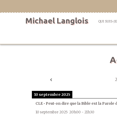
Aller
directement
au
Michael Langlois
contenu
QUI SUIS-JE
A
10 septembre 2025
CLE • Peut-on dire que la Bible est la Parole 
10 septembre 2025
20h00
-
21h30