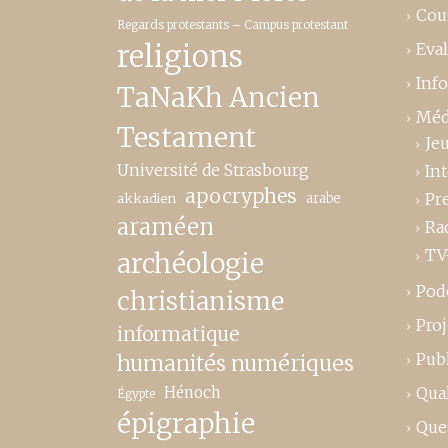
Cou
Regards protestants – Campus protestant
religions
Eva
Inf
TaNaKh Ancien
Méd
Testament
Je
Université de Strasbourg
In
apocryphes
Pr
akkadien
arabe
araméen
Ra
TV
archéologie
Pod
christianisme
Proj
informatique
Publ
humanités numériques
Hénoch
Qual
Égypte
épigraphie
Que