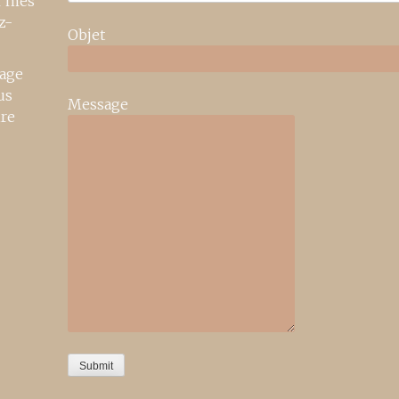
r mes
z-
Objet
age
us
Message
ire