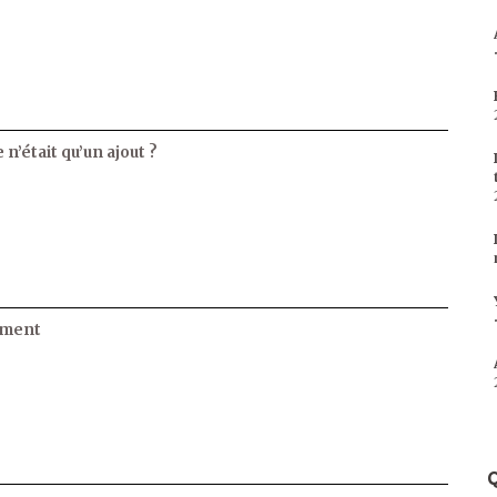
 n’était qu’un ajout ?
ament
Q