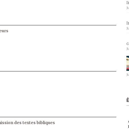
I
J
I
J
eurs
c
J
J
ssion des textes bibliques