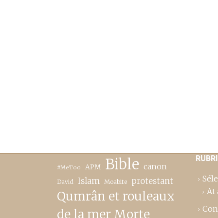
RUBR
Bible
canon
APM
#MeToo
Séle
Islam
protestant
David
Moabite
At 
Qumrân et rouleaux
Con
de la mer Morte