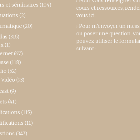
Pour vous renseigner su
rs et séminaires
(104)
cours et ressources,
rende
luations
(2)
vous ici
.
ormatique
(20)
Pour m’envoyer un mess
ou poser une question, vo
ias
(316)
pouvez utiliser le formula
ux
(1)
suivant :
ternet
(67)
esse
(118)
dio
(52)
-Vidéo
(93)
cast
(9)
ets
(41)
ications
(115)
ifications
(11)
stions
(347)