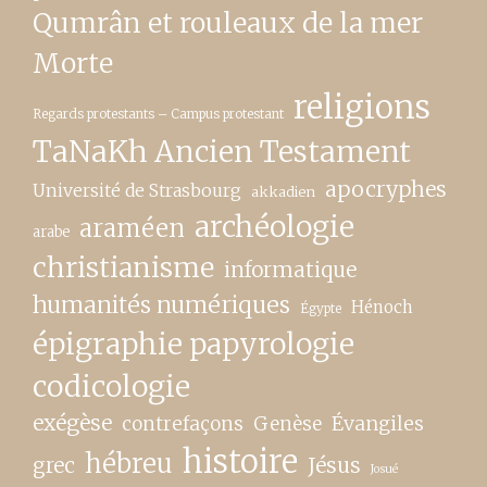
Qumrân et rouleaux de la mer
Morte
religions
Regards protestants – Campus protestant
TaNaKh Ancien Testament
apocryphes
Université de Strasbourg
akkadien
archéologie
araméen
arabe
christianisme
informatique
humanités numériques
Hénoch
Égypte
épigraphie papyrologie
codicologie
exégèse
contrefaçons
Genèse
Évangiles
histoire
hébreu
grec
Jésus
Josué