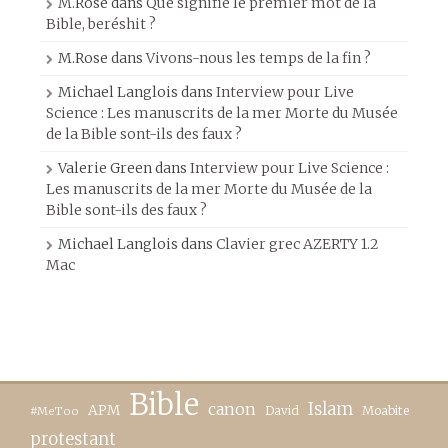
M.Rose
dans
Que signifie le premier mot de la
Bible, beréshit ?
M.Rose
dans
Vivons-nous les temps de la fin ?
Michael Langlois
dans
Interview pour Live
Science : Les manuscrits de la mer Morte du Musée
de la Bible sont-ils des faux ?
Valerie Green
dans
Interview pour Live Science :
Les manuscrits de la mer Morte du Musée de la
Bible sont-ils des faux ?
Michael Langlois
dans
Clavier grec AZERTY 1.2
Mac
Bible
canon
Islam
APM
David
Moabite
#MeToo
protestant