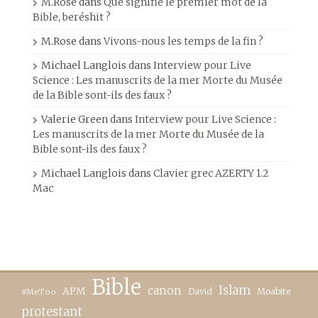
M.Rose
dans
Que signifie le premier mot de la
Bible, beréshit ?
M.Rose
dans
Vivons-nous les temps de la fin ?
Michael Langlois
dans
Interview pour Live
Science : Les manuscrits de la mer Morte du Musée
de la Bible sont-ils des faux ?
Valerie Green
dans
Interview pour Live Science :
Les manuscrits de la mer Morte du Musée de la
Bible sont-ils des faux ?
Michael Langlois
dans
Clavier grec AZERTY 1.2
Mac
Bible
canon
Islam
APM
David
Moabite
#MeToo
protestant