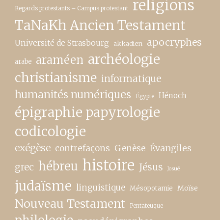
religions
Regards protestants – Campus protestant
TaNaKh Ancien Testament
apocryphes
Université de Strasbourg
akkadien
archéologie
araméen
arabe
christianisme
informatique
humanités numériques
Hénoch
Égypte
épigraphie papyrologie
codicologie
exégèse
contrefaçons
Genèse
Évangiles
histoire
hébreu
grec
Jésus
Josué
judaïsme
linguistique
Moïse
Mésopotamie
Nouveau Testament
Pentateuque