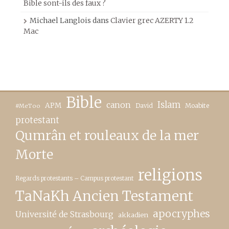
Bible sont-ils des faux ?
Michael Langlois
dans
Clavier grec AZERTY 1.2
Mac
Bible
canon
Islam
APM
David
Moabite
#MeToo
protestant
Qumrân et rouleaux de la mer
Morte
religions
Regards protestants – Campus protestant
TaNaKh Ancien Testament
apocryphes
Université de Strasbourg
akkadien