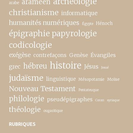
archéologie
araméen
arabe
christianisme
informatique
humanités numériques
Hénoch
Égypte
épigraphie papyrologie
codicologie
exégèse
contrefaçons
Genèse
Évangiles
histoire
hébreu
grec
Jésus
Josué
judaïsme
linguistique
Moïse
Mésopotamie
Nouveau Testament
Pentateuque
philologie
pseudépigraphes
Coran
syriaque
théologie
ougaritique
RUBRIQUES