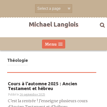
Aller
directement
au
contenu
Michael Langlois
Menu
Théologie
Cours à l’automne 2025 : Ancien
Testament et hébreu
Publié le
26 septembre 2025
C’est la rentrée ! J’enseigne plusieurs cours
d’Ancien Testament et d’hébreu....