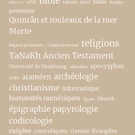
Bible
canon
Islam
APM
David
Moabite
#MeToo
protestant
Qumrân et rouleaux de la mer
Morte
religions
Regards protestants – Campus protestant
TaNaKh Ancien Testament
apocryphes
Université de Strasbourg
akkadien
archéologie
araméen
arabe
christianisme
informatique
humanités numériques
Hénoch
Égypte
épigraphie papyrologie
codicologie
exégèse
contrefaçons
Genèse
Évangiles