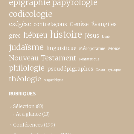
épigraphie papyrologie
codicologie
exégèse
contrefaçons
Genèse
Évangiles
histoire
hébreu
grec
Jésus
Josué
judaïsme
linguistique
Moïse
Mésopotamie
Nouveau Testament
Pentateuque
philologie
pseudépigraphes
Coran
syriaque
théologie
ougaritique
RUBRIQUES
Sélection
(83)
At a glance
(13)
Conférences
(199)