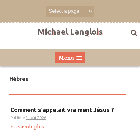
Aller
directement
au
contenu
Michael Langlois
Menu
Hébreu
Comment s’appelait vraiment Jésus ?
Publié le
1 août 2026
En savoir plus