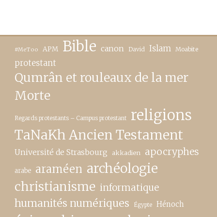
Bible
canon
Islam
APM
David
Moabite
#MeToo
protestant
Qumrân et rouleaux de la mer
Morte
religions
Regards protestants – Campus protestant
TaNaKh Ancien Testament
apocryphes
Université de Strasbourg
akkadien
archéologie
araméen
arabe
christianisme
informatique
humanités numériques
Hénoch
Égypte