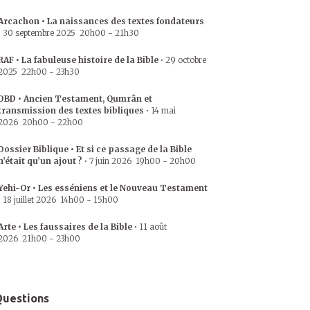
Arcachon • La naissances des textes fondateurs
•
30 septembre 2025
20h00
-
21h30
RAF • La fabuleuse histoire de la Bible
•
29 octobre
2025
22h00
-
23h30
DBD • Ancien Testament, Qumrân et
transmission des textes bibliques
•
14 mai
2026
20h00
-
22h00
Dossier Biblique • Et si ce passage de la Bible
n’était qu’un ajout ?
•
7 juin 2026
19h00
-
20h00
Yehi-Or • Les esséniens et le Nouveau Testament
•
18 juillet 2026
14h00
-
15h00
Arte • Les faussaires de la Bible
•
11 août
2026
21h00
-
23h00
uestions