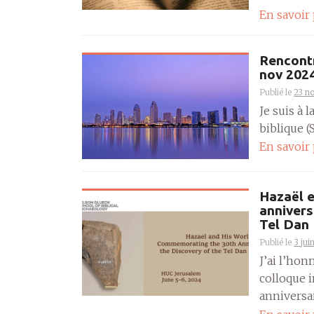
En savoir
Rencontr
nov 202
Publié le
23 n
Je suis à 
biblique (S
En savoir
Hazaël 
annivers
Tel Dan
Publié le
3 jui
J’ai l’hon
colloque i
anniversai