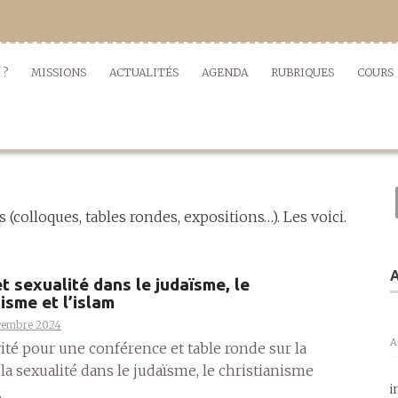
 ?
MISSIONS
ACTUALITÉS
AGENDA
RUBRIQUES
COURS
(colloques, tables rondes, expositions…). Les voici.
A
t sexualité dans le judaïsme, le
isme et l’islam
cembre 2024
A
vité pour une conférence et table ronde sur la
la sexualité dans le judaïsme, le christianisme
i
.