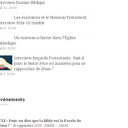
nterview Dossier Biblique
uil 23, 2026
Les esséniens et le Nouveau Testament :
nterview Yehi-Or Institut
uil 17, 2026
Un nouveau schisme dans l’Église
atholique
uil 8, 2026
Interview Regards Protestants : Faut-il
prier le Notre Père en araméen pour se
rapprocher de Jésus ?
uil 7, 2026
Événements
CLE • Peut-on dire que la Bible est la Parole de
Dieu ?
•
10 septembre 2025
20h00
-
21h30