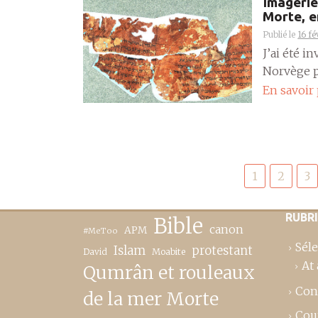
Imagerie
Morte, 
Publié le
16 fé
J’ai été i
Norvège pa
En savoir
Pagination
1
2
3
des
publications
RUBR
Bible
canon
APM
#MeToo
Séle
Islam
protestant
David
Moabite
At 
Qumrân et rouleaux
Con
de la mer Morte
Cou