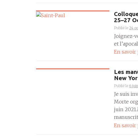
Colloque 
25–27 O
Publié le
24 o
Joignez-v
et l’apoca
En savoir
Les manu
New York
Publié le
6 jui
Je suis in
Morte org
juin 2021
manuscrits
En savoir