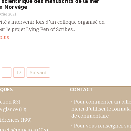
 scientifique des manuscrits de la mer
en Norvège
vrier 2021
nvité à intervenir lors d’un colloque organisé en
r le projet Lying Pen of Scribes....
 plus
…
12
Suivant
IQUES
CONTACT
ction
(83)
Pour commenter un bille
merci d’utiliser le formula
a glance
(13)
de commentaire
.
férences
(199)
Pour vous renseigner su
rs et séminaires
(104)