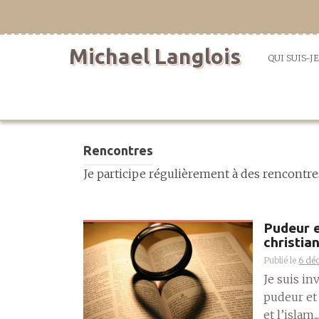
Aller
directement
au
Michael Langlois
contenu
QUI SUIS-JE
Rencontres
Je participe régulièrement à des rencontres 
Pudeur e
christian
Publié le
6 dé
Je suis in
pudeur et 
et l’islam...