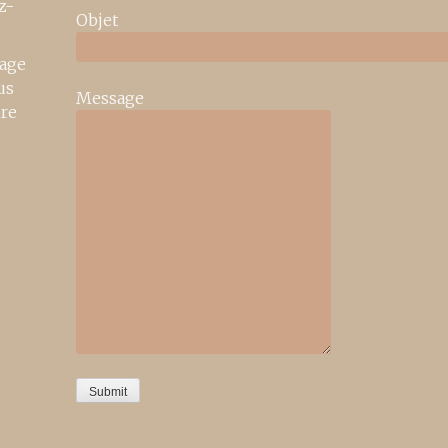
z-
Objet
age
us
Message
ire