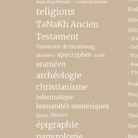
Regards protestants – Campus protestant
religions
Eva
Inf
TaNaKh Ancien
Méd
Testament
Je
Université de Strasbourg
In
apocryphes
Pr
akkadien
arabe
araméen
Ra
TV
archéologie
Pod
christianisme
Proj
informatique
Publ
humanités numériques
Hénoch
Qual
Égypte
épigraphie
Que
papyrologie
Ren