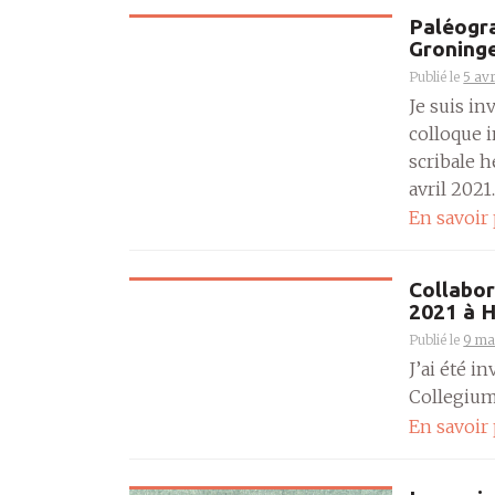
Paléogra
Groning
Publié le
5 avr
Je suis i
colloque 
scribale 
avril 2021..
En savoir
Collabor
2021 à H
Publié le
9 ma
J’ai été i
Collegium 
En savoir