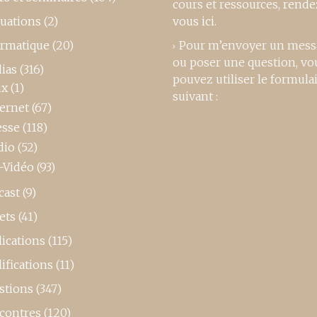
cours et ressources,
rende
luations
(2)
vous ici
.
ormatique
(20)
Pour m’envoyer un mess
ou poser une question, vo
ias
(316)
pouvez utiliser le formula
ux
(1)
suivant :
ternet
(67)
esse
(118)
dio
(52)
-Vidéo
(93)
cast
(9)
ets
(41)
ications
(115)
ifications
(11)
stions
(347)
contres
(120)