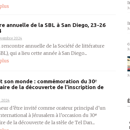
I
 plus
J
I
e annuelle de la SBL à San Diego, 23-26
J
4
ovembre 2024
c
la rencontre annuelle de la Société de littérature
J
BL), qui a lieu cette année à San Diego....
 plus
J
et son monde : commémoration du 30ᵉ
aire de la découverte de l’inscription de
n 2024
neur d’être invité comme orateur principal d’un
nternational à Jérusalem à l’occasion du 30ᵉ
re de la découverte de la stèle de Tel Dan....