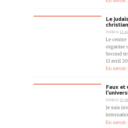
En savoir
Le judaï
christia
Publié le
12 av
Le centre
organise 
Second tem
13 avril 202
En savoir
Faux et 
l’univers
Publié le
15 d
Je suis in
internatio
En savoir