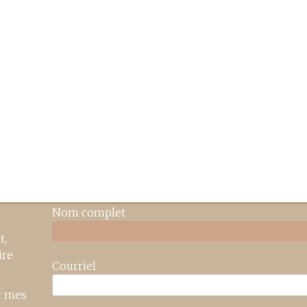
Nom complet
t,
ire
Courriel
r mes