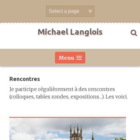
Aller
directement
au
contenu
Michael Langlois
Menu
Rencontres
Je participe régulièrement à des rencontres
(colloques, tables rondes, expositions…). Les voici.