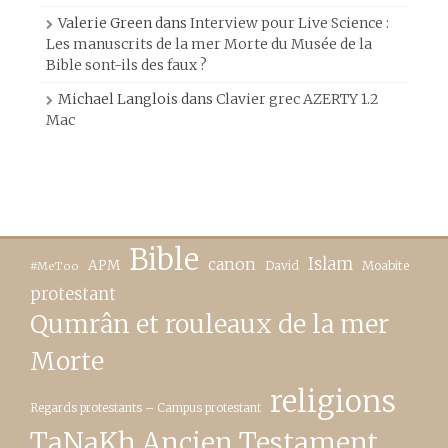
Valerie Green
dans
Interview pour Live Science :
Les manuscrits de la mer Morte du Musée de la
Bible sont-ils des faux ?
Michael Langlois
dans
Clavier grec AZERTY 1.2
Mac
Bible
canon
Islam
APM
David
Moabite
#MeToo
protestant
Qumrân et rouleaux de la mer
Morte
religions
Regards protestants – Campus protestant
TaNaKh Ancien Testament