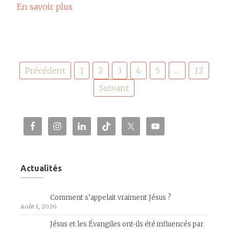
En savoir plus
Pagination
Précédent
1
2
3
4
5
…
12
des
publications
Suivant
Actualités
Comment s’appelait vraiment Jésus ?
Août 1, 2026
Jésus et les Évangiles ont-ils été influencés par