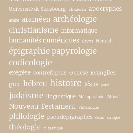
apocryphes
Université de Strasbourg
akkadien
archéologie
araméen
arabe
christianisme
informatique
humanités numériques
Hénoch
Égypte
épigraphie papyrologie
codicologie
exégèse
contrefaçons
Genèse
Évangiles
histoire
hébreu
grec
Jésus
Josué
judaïsme
linguistique
Moïse
Mésopotamie
Nouveau Testament
Pentateuque
philologie
pseudépigraphes
Coran
syriaque
théologie
ougaritique