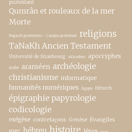
protestant
Qumrân et rouleaux de la mer
Morte
religions
Regards protestants – Campus protestant
TaNaKh Ancien Testament
apocryphes
Université de Strasbourg
akkadien
archéologie
araméen
arabe
christianisme
informatique
humanités numériques
Hénoch
Égypte
épigraphie papyrologie
codicologie
exégèse
contrefaçons
Genèse
Évangiles
histoire
hébreu
grec
Jésus
Josué