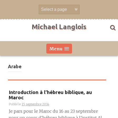
Aller
directement
au
contenu
Michael Langlois
Menu
Arabe
Introduction à l’hébreu biblique, au
Maroc
Publié le
15 septembre 2014
Je pars pour le Maroc du 16 au 23 septembre
pour un cours d’hébreu biblique à l’institut Al