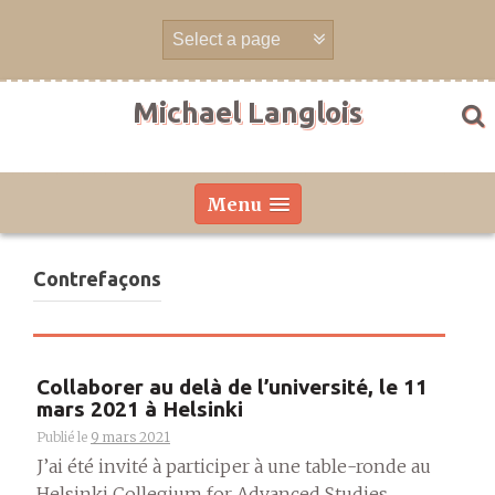
Aller
directement
au
contenu
Michael Langlois
Menu
Contrefaçons
Collaborer au delà de l’université, le 11
mars 2021 à Helsinki
Publié le
9 mars 2021
J’ai été invité à participer à une table-ronde au
Helsinki Collegium for Advanced Studies....