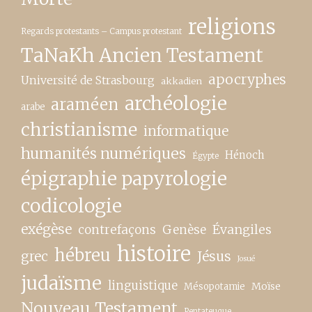
religions
Regards protestants – Campus protestant
TaNaKh Ancien Testament
apocryphes
Université de Strasbourg
akkadien
archéologie
araméen
arabe
christianisme
informatique
humanités numériques
Hénoch
Égypte
épigraphie papyrologie
codicologie
exégèse
contrefaçons
Genèse
Évangiles
histoire
hébreu
grec
Jésus
Josué
judaïsme
linguistique
Moïse
Mésopotamie
Nouveau Testament
Pentateuque