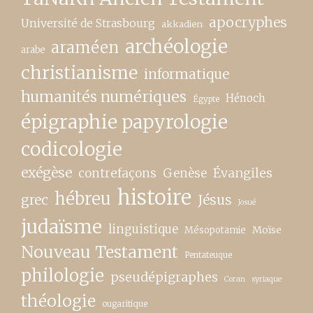
apocryphes
Université de Strasbourg
akkadien
archéologie
araméen
arabe
christianisme
informatique
humanités numériques
Hénoch
Égypte
épigraphie papyrologie
codicologie
exégèse
contrefaçons
Genèse
Évangiles
histoire
hébreu
grec
Jésus
Josué
judaïsme
linguistique
Moïse
Mésopotamie
Nouveau Testament
Pentateuque
philologie
pseudépigraphes
Coran
syriaque
théologie
ougaritique