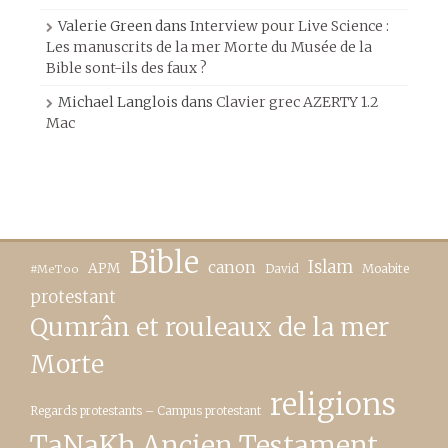
Valerie Green
dans
Interview pour Live Science :
Les manuscrits de la mer Morte du Musée de la
Bible sont-ils des faux ?
Michael Langlois
dans
Clavier grec AZERTY 1.2
Mac
Bible
canon
Islam
APM
David
Moabite
#MeToo
protestant
Qumrân et rouleaux de la mer
Morte
religions
Regards protestants – Campus protestant
TaNaKh Ancien Testament