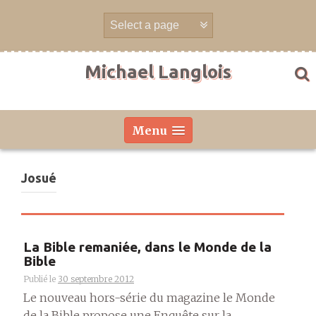
Aller
directement
au
contenu
Michael Langlois
Menu
Josué
La Bible remaniée, dans le Monde de la
Bible
Publié le
30 septembre 2012
Le nouveau hors-série du magazine le Monde
de la Bible propose une Enquête sur la