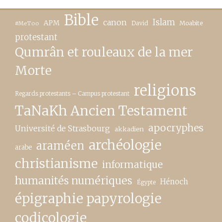
Bible
canon
Islam
APM
David
Moabite
#MeToo
protestant
Qumrân et rouleaux de la mer
Morte
religions
Regards protestants – Campus protestant
TaNaKh Ancien Testament
apocryphes
Université de Strasbourg
akkadien
archéologie
araméen
arabe
christianisme
informatique
humanités numériques
Hénoch
Égypte
épigraphie papyrologie
codicologie