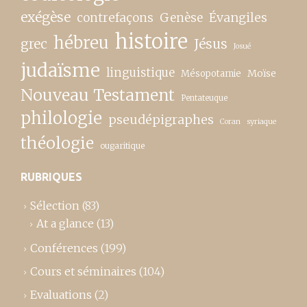
exégèse
contrefaçons
Genèse
Évangiles
histoire
hébreu
grec
Jésus
Josué
judaïsme
linguistique
Moïse
Mésopotamie
Nouveau Testament
Pentateuque
philologie
pseudépigraphes
Coran
syriaque
théologie
ougaritique
RUBRIQUES
Sélection
(83)
At a glance
(13)
Conférences
(199)
Cours et séminaires
(104)
Evaluations
(2)