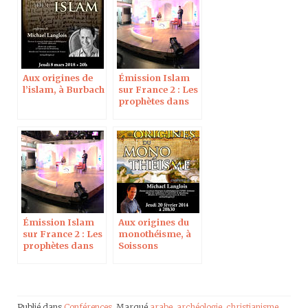
polonaise des
sciences
Aux origines de
Émission Islam
l’islam, à Burbach
sur France 2 : Les
prophètes dans
les religions
monothéistes, 2e
partie
Émission Islam
Aux origines du
sur France 2 : Les
monothéisme, à
prophètes dans
Soissons
les religions
monothéistes
Publié dans
Conférences
Marqué
arabe
,
archéologie
,
christianisme
,