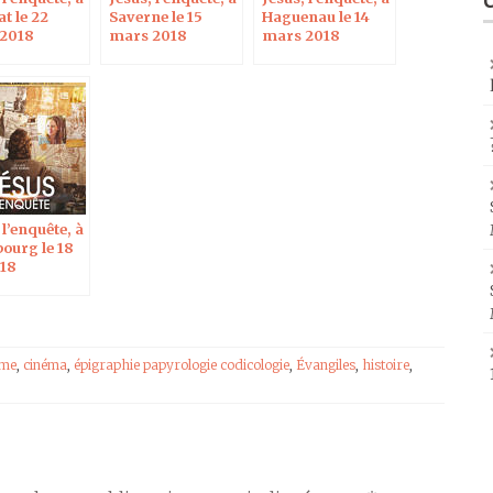
at le 22
Saverne le 15
Haguenau le 14
2018
mars 2018
mars 2018
 l’enquête, à
bourg le 18
018
sme
,
cinéma
,
épigraphie papyrologie codicologie
,
Évangiles
,
histoire
,