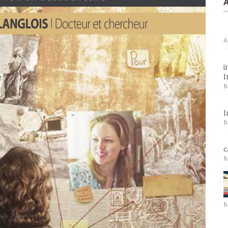
A
A
i
I
J
I
J
c
J
J