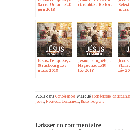
Sarre-Union le 20
et réalité à Belfort
Sélest
juin 2018
mars 
Jésus, l’enquête, à
Jésus, l’enquête, à
Jésus,
Strasbourg le 5
Haguenau le 19
Stras
mars 2018
fév 2018
fév 2
Publié dans
Conférences
Marqué
archéologie
,
christiani
Jésus
,
Nouveau Testament
,
Bible
,
religions
Laisser un commentaire