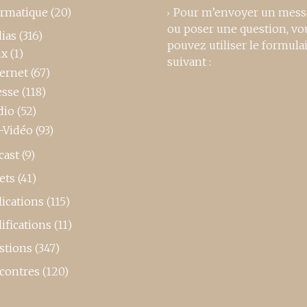
ormatique
(20)
Pour m’envoyer un mess
ou poser une question, vo
ias
(316)
pouvez utiliser le formula
ux
(1)
suivant :
ternet
(67)
esse
(118)
dio
(52)
-Vidéo
(93)
cast
(9)
ets
(41)
ications
(115)
ifications
(11)
stions
(347)
contres
(120)