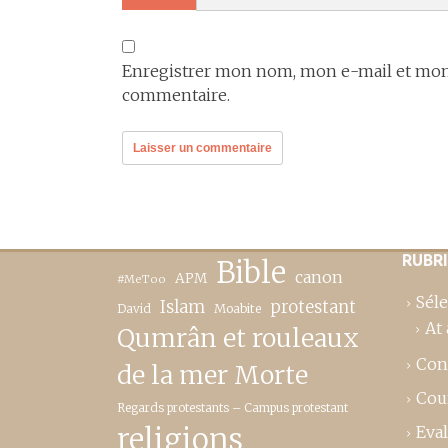
Enregistrer mon nom, mon e-mail et mon 
commentaire.
RUBR
Bible
canon
APM
#MeToo
Séle
Islam
protestant
David
Moabite
At 
Qumrân et rouleaux
Con
de la mer Morte
Cou
Regards protestants – Campus protestant
religions
Eva