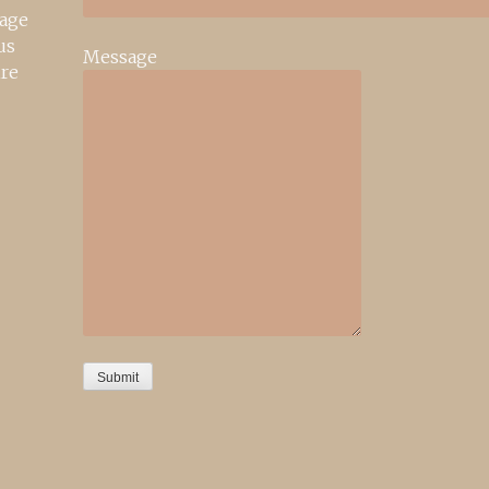
age
us
Message
ire