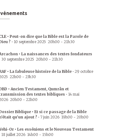
Événements
CLE • Peut-on dire que la Bible est la Parole de
Dieu ?
•
10 septembre 2025
20h00
-
21h30
Arcachon • La naissances des textes fondateurs
•
30 septembre 2025
20h00
-
21h30
RAF • La fabuleuse histoire de la Bible
•
29 octobre
2025
22h00
-
23h30
DBD • Ancien Testament, Qumrân et
transmission des textes bibliques
•
14 mai
2026
20h00
-
22h00
Dossier Biblique • Et si ce passage de la Bible
n’était qu’un ajout ?
•
7 juin 2026
19h00
-
20h00
Yehi-Or • Les esséniens et le Nouveau Testament
•
18 juillet 2026
14h00
-
15h00