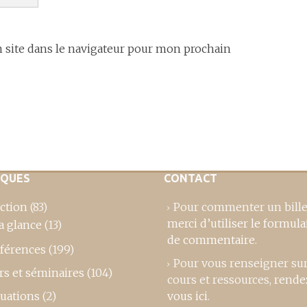
site dans le navigateur pour mon prochain
IQUES
CONTACT
ction
(83)
Pour commenter un bille
merci d’utiliser le formula
a glance
(13)
de commentaire
.
férences
(199)
Pour vous renseigner su
rs et séminaires
(104)
cours et ressources,
rende
luations
(2)
vous ici
.