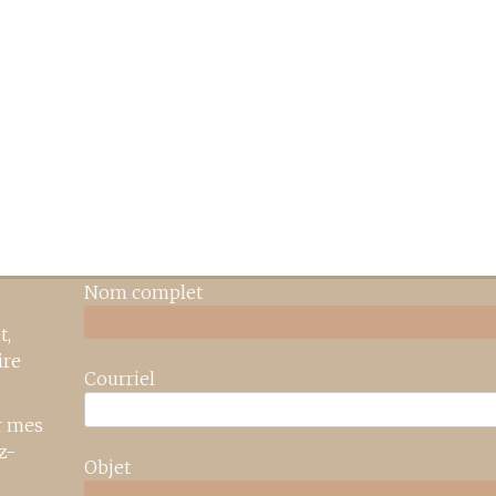
Nom complet
t,
ire
Courriel
r mes
z-
Objet