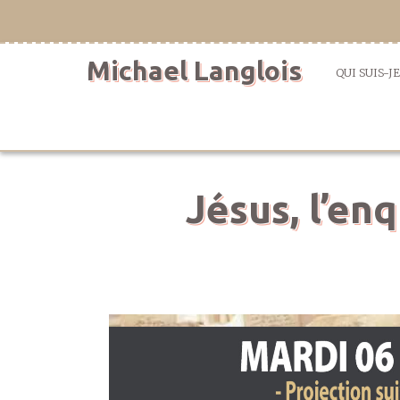
Aller
directement
au
Michael Langlois
contenu
QUI SUIS-JE
Jésus, l’en