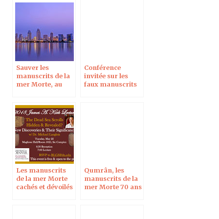
Sauver les
Conférence
manuscrits de la
invitée sur les
mer Morte, au
faux manuscrits
colloque annuel
de la mer Morte, à
SBL/AAR 2019
l’université de
Denver
Les manuscrits
Qumrân, les
de la mer Morte
manuscrits de la
cachés et dévoilés
mer Morte 70 ans
? Les nouvelles
après, à Blois le 7
découvertes et
oct 2017
leur importance,