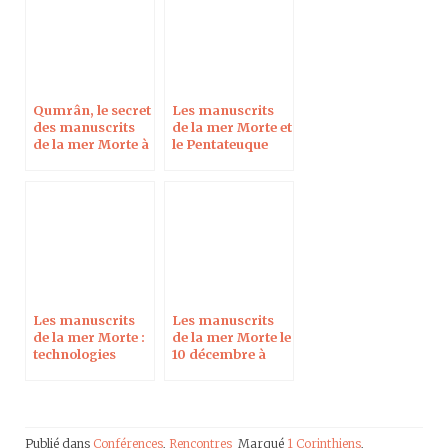
à Denver
Qumrân, le secret
Les manuscrits
des manuscrits
de la mer Morte et
de la mer Morte à
le Pentateuque
Montélimar le 23
samaritain
juin 2017
Les manuscrits
Les manuscrits
de la mer Morte :
de la mer Morte le
technologies
10 décembre à
innovantes et
Paris
nouvelle
documentation
Publié dans
Conférences
,
Rencontres
Marqué
1 Corinthiens
,