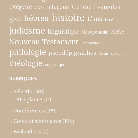
exégèse
contrefaçons
Genèse
Évangiles
histoire
hébreu
grec
Jésus
Josué
judaïsme
linguistique
Moïse
Mésopotamie
Nouveau Testament
Pentateuque
philologie
pseudépigraphes
Coran
syriaque
théologie
ougaritique
RUBRIQUES
Sélection
(83)
At a glance
(13)
Conférences
(199)
Cours et séminaires
(104)
Evaluations
(2)