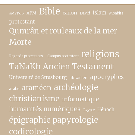
Bible
canon
Islam
APM
David
Moabite
#MeToo
protestant
Qumrân et rouleaux de la mer
Morte
religions
Regards protestants – Campus protestant
TaNaKh Ancien Testament
apocryphes
Université de Strasbourg
akkadien
archéologie
araméen
arabe
christianisme
informatique
humanités numériques
Hénoch
Égypte
épigraphie papyrologie
codicologie