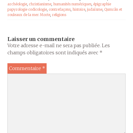
archéologie
,
christianisme
,
humanités numériques
,
épigraphie
papyrologie codicologie
,
contrefaçons
,
histoire
,
judaïsme
,
Qumrân et
rouleaux de la mer Morte
,
religions
Laisser un commentaire
Votre adresse e-mail ne sera pas publiée.
Les
champs obligatoires sont indiqués avec
*
Commentaire
*