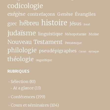
codicologie
exégèse
contrefaçons
Genèse
Évangiles
histoire
hébreu
grec
Jésus
Josué
judaïsme
linguistique
Moïse
Mésopotamie
Nouveau Testament
Pentateuque
philologie
pseudépigraphes
Coran
syriaque
théologie
ougaritique
RUBRIQUES
Sélection
(83)
At a glance
(13)
Conférences
(199)
Cours et séminaires
(104)