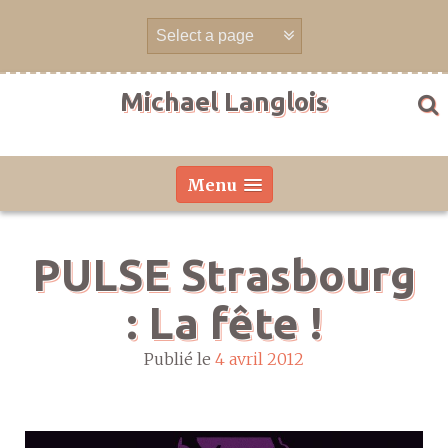
Aller
directement
au
contenu
Michael Langlois
Menu
PULSE Strasbourg
: La fête !
Publié le
4 avril 2012