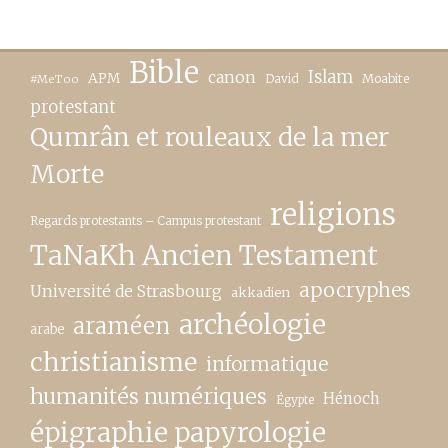
Bible
canon
Islam
APM
David
Moabite
#MeToo
protestant
Qumrân et rouleaux de la mer
Morte
religions
Regards protestants – Campus protestant
TaNaKh Ancien Testament
apocryphes
Université de Strasbourg
akkadien
archéologie
araméen
arabe
christianisme
informatique
humanités numériques
Hénoch
Égypte
épigraphie papyrologie