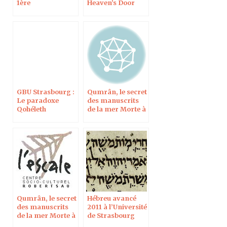
1ère
Heaven’s Door
GBU Strasbourg :
Qumrân, le secret
Le paradoxe
des manuscrits
Qohéleth
de la mer Morte à
Strasbourg
Qumrân, le secret
Hébreu avancé
des manuscrits
2011 à l’Université
de la mer Morte à
de Strasbourg
Strasbourg