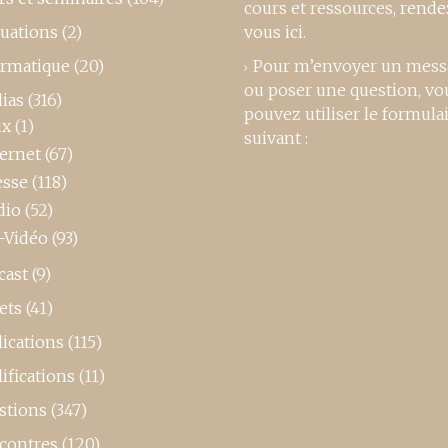
cours et ressources,
rende
luations
(2)
vous ici
.
ormatique
(20)
Pour m’envoyer un mess
ou poser une question, vo
ias
(316)
pouvez utiliser le formula
ux
(1)
suivant :
ternet
(67)
esse
(118)
dio
(52)
-Vidéo
(93)
cast
(9)
ets
(41)
ications
(115)
ifications
(11)
stions
(347)
contres
(120)