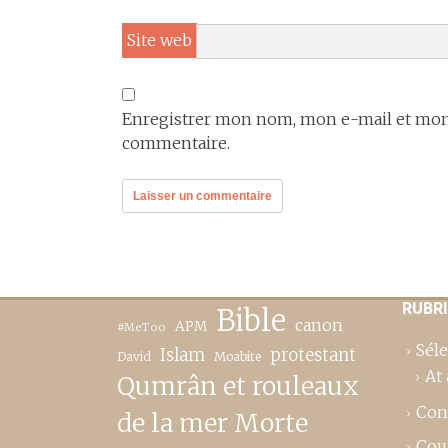
Site web
Enregistrer mon nom, mon e-mail et mon 
commentaire.
RUBR
Bible
canon
APM
#MeToo
Séle
Islam
protestant
David
Moabite
At 
Qumrân et rouleaux
Con
de la mer Morte
Cou