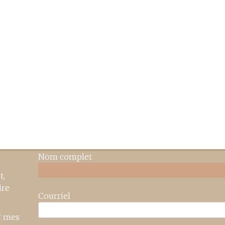
Nom complet
t,
ire
Courriel
r mes