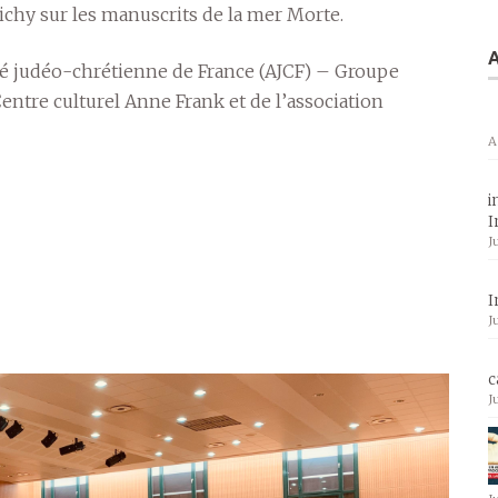
ichy sur les manuscrits de la mer Morte.
A
tié judéo-chrétienne de France (AJCF) – Groupe
Centre culturel Anne Frank et de l’association
A
i
I
J
I
J
c
J