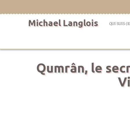
Aller
directement
au
Michael Langlois
contenu
QUI SUIS-JE
Qumrân, le secr
V