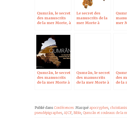
Qumrân, le secret
Le secret des
Qumrâ
des manuscrits
manuscrits de la
manus
de la mer Morte, à
mer Morte à
mer M
Arcachon le 18
Maisons-Alfort le
après,
janvier 2023
28 nov 2017
oct 20
Qumrân, le secret
Qumrân, le secret
Qumrâ
des manuscrits
des manuscrits
des m
de la mer Morte à
de la mer Morte à
de la
Saint-Avold
Graffenstaden le
Crétei
22 mars 2016
2016
Publié dans
Conférences
Marqué
apocryphes
,
christiani
pseudépigraphes
,
AJCF
,
Bible
,
Qumrân et rouleaux de la 