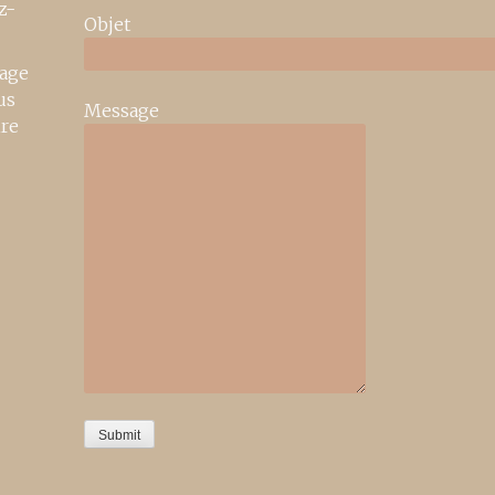
z-
Objet
age
us
Message
ire