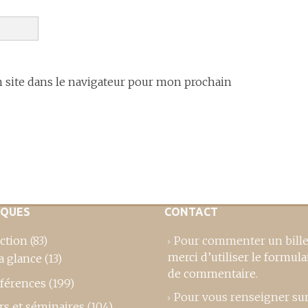
site dans le navigateur pour mon prochain
IQUES
CONTACT
ction
(83)
Pour commenter un bille
merci d’utiliser le formula
a glance
(13)
de commentaire
.
férences
(199)
Pour vous renseigner su
rs et séminaires
(104)