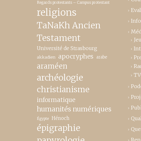
Regards protestants – Campus protestant
religions
Eva
Inf
TaNaKh Ancien
Méd
Testament
Je
Université de Strasbourg
In
apocryphes
Pr
akkadien
arabe
araméen
Ra
TV
archéologie
Pod
christianisme
Proj
informatique
Publ
humanités numériques
Hénoch
Qual
Égypte
épigraphie
Que
papyrologie
Ren