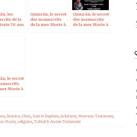
n, les
Qumrân, le secret
Qumrân, le secret
crits de la
des manuscrits
des manuscrits
orte 70 ans
de la mer Morte à
de la mer Morte à
 à Blois le 7
Montélimar le 23
Burbach le 3
17
juin 2017
novembre 2016
Q
n, le secret
anuscrits
 mer Morte à
l le 8 février
sme
,
histoire
,
Jésus
,
Jean le Baptiste
,
judaïsme
,
Nouveau Testament
,
mer Morte
,
religions
,
TaNaKh Ancien Testament