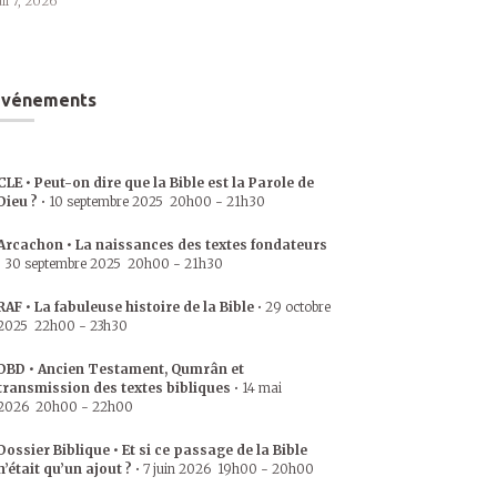
uil 7, 2026
Événements
CLE • Peut-on dire que la Bible est la Parole de
Dieu ?
•
10 septembre 2025
20h00
-
21h30
Arcachon • La naissances des textes fondateurs
•
30 septembre 2025
20h00
-
21h30
RAF • La fabuleuse histoire de la Bible
•
29 octobre
2025
22h00
-
23h30
DBD • Ancien Testament, Qumrân et
transmission des textes bibliques
•
14 mai
2026
20h00
-
22h00
Dossier Biblique • Et si ce passage de la Bible
n’était qu’un ajout ?
•
7 juin 2026
19h00
-
20h00