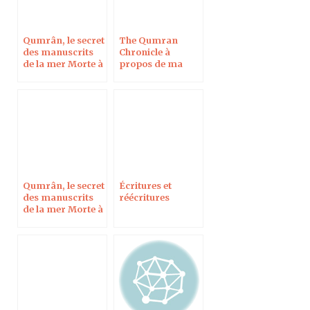
Qumrân, le secret
The Qumran
des manuscrits
Chronicle à
de la mer Morte à
propos de ma
Créteil le 8 février
conférence sur les
2016
manuscrits de la
mer Morte
Qumrân, le secret
Écritures et
des manuscrits
réécritures
de la mer Morte à
Roanne