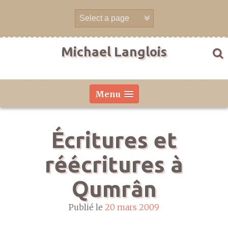
Aller
directement
au
contenu
Michael Langlois
Menu
Écritures et
réécritures à
Qumrân
Publié le
20 mars 2009