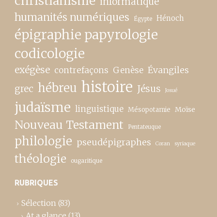
christianisme
informatique
humanités numériques
Hénoch
Égypte
épigraphie papyrologie
codicologie
exégèse
contrefaçons
Genèse
Évangiles
histoire
hébreu
grec
Jésus
Josué
judaïsme
linguistique
Moïse
Mésopotamie
Nouveau Testament
Pentateuque
philologie
pseudépigraphes
Coran
syriaque
théologie
ougaritique
RUBRIQUES
Sélection
(83)
At a glance
(13)