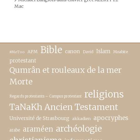
Mac
Bible
canon
Islam
APM
David
Moabite
#MeToo
protestant
Qumrân et rouleaux de la mer
Morte
religions
Regards protestants – Campus protestant
TaNaKh Ancien Testament
apocryphes
Université de Strasbourg
akkadien
archéologie
araméen
arabe