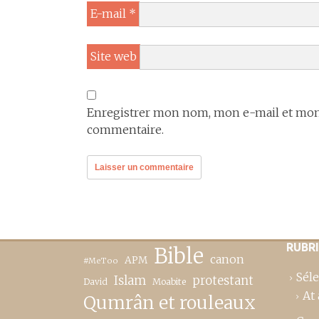
E-mail
*
Site web
Enregistrer mon nom, mon e-mail et mon 
commentaire.
RUBR
Bible
canon
APM
#MeToo
Séle
Islam
protestant
David
Moabite
At 
Qumrân et rouleaux