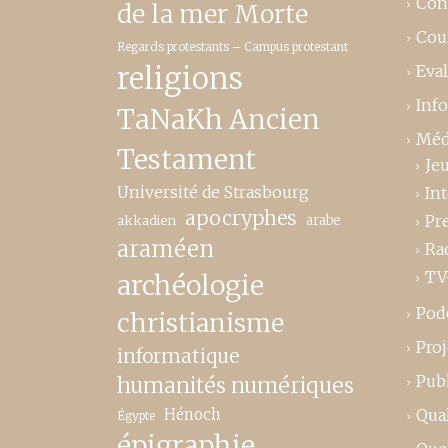
Con
de la mer Morte
Cou
Regards protestants – Campus protestant
religions
Eva
Inf
TaNaKh Ancien
Méd
Testament
Je
Université de Strasbourg
In
apocryphes
Pr
akkadien
arabe
araméen
Ra
TV
archéologie
Pod
christianisme
Proj
informatique
Publ
humanités numériques
Hénoch
Qual
Égypte
épigraphie