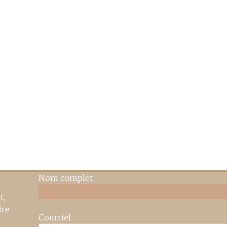
Nom complet
t,
ire
Courriel