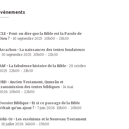
Événements
CLE • Peut-on dire que la Bible est la Parole de
Dieu ?
•
10 septembre 2025
20h00
-
21h30
Arcachon • La naissances des textes fondateurs
•
30 septembre 2025
20h00
-
21h30
RAF • La fabuleuse histoire de la Bible
•
29 octobre
2025
22h00
-
23h30
DBD • Ancien Testament, Qumrân et
transmission des textes bibliques
•
14 mai
2026
20h00
-
22h00
Dossier Biblique • Et si ce passage de la Bible
n’était qu’un ajout ?
•
7 juin 2026
19h00
-
20h00
Yehi-Or • Les esséniens et le Nouveau Testament
•
18 juillet 2026
14h00
-
15h00