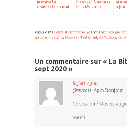
histoire ! À
histoire ! À Rennes
histoir
Poitiers le 28 mai
le 13 fév 2020
9 jan
2020
Publié dans
Cours et séminaires
Marqué
archéologie
,
chr
histoire
,
judaïsme
,
Nouveau Testament
,
APM
,
Bible
,
cano
Un commentaire sur «
La Bib
sept 2020
»
la_lettre_tau
@tweets_Apm Bonjour
Ce sera où ? Ouvert au p
Merci