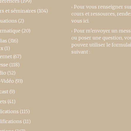
férences
(199)
Pour vous renseigner su
rs et séminaires
(104)
cours et ressources,
rende
luations
(2)
vous ici
.
ormatique
(20)
Pour m’envoyer un mess
ou poser une question, vo
ias
(316)
pouvez utiliser le formula
ux
(1)
suivant :
ternet
(67)
esse
(118)
dio
(52)
-Vidéo
(93)
cast
(9)
ets
(41)
ications
(115)
ifications
(11)