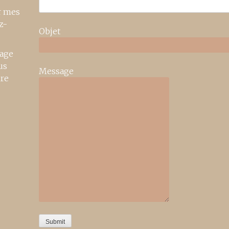
r mes
z-
Objet
age
us
Message
ire