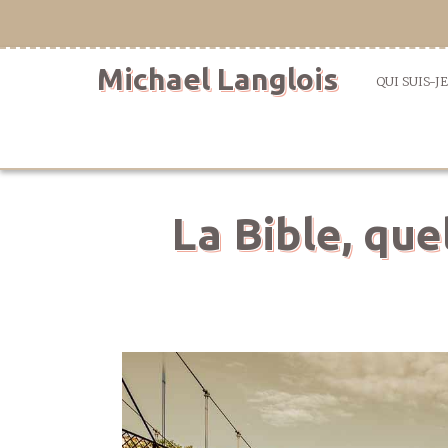
Aller
directement
au
Michael Langlois
contenu
QUI SUIS-JE
La Bible, que