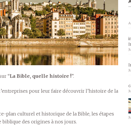
A
A
i
I
J
I
J
sur “
La Bible, quelle histoire !
”.
c
’entreprises pour leur faire découvrir l’histoire de la
J
re-plan culturel et historique de la Bible, les étapes
J
e biblique des origines à nos jours.