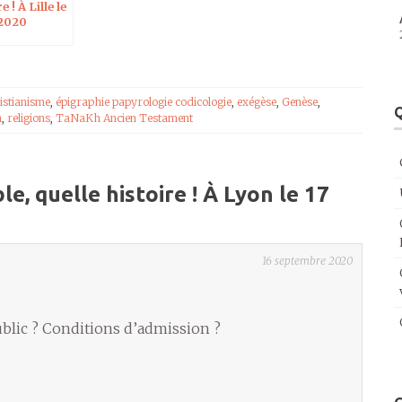
e ! À Lille le
 2020
istianisme
,
épigraphie papyrologie codicologie
,
exégèse
,
Genèse
,
Q
n
,
religions
,
TaNaKh Ancien Testament
le, quelle histoire ! À Lyon le 17
16 septembre 2020
ublic ? Conditions d’admission ?