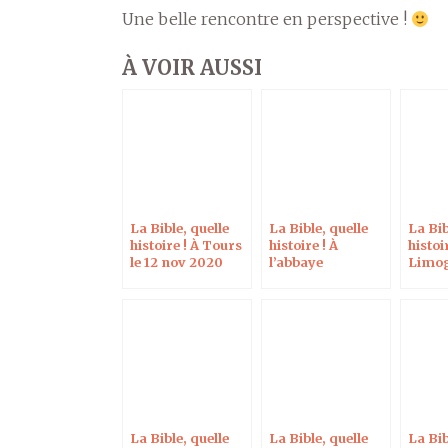
Une belle rencontre en perspective !
À VOIR AUSSI
La Bible, quelle
La Bible, quelle
La Bib
histoire ! À Tours
histoire ! À
histoi
le 12 nov 2020
l’abbaye
Limog
d’Hautecombe le
2020
21 oct 2020
La Bible, quelle
La Bible, quelle
La Bib