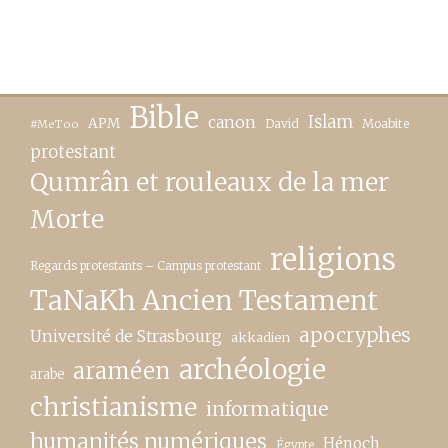
Bible
canon
Islam
APM
David
Moabite
#MeToo
protestant
Qumrân et rouleaux de la mer
Morte
religions
Regards protestants – Campus protestant
TaNaKh Ancien Testament
apocryphes
Université de Strasbourg
akkadien
archéologie
araméen
arabe
christianisme
informatique
humanités numériques
Hénoch
Égypte