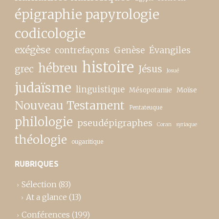
épigraphie papyrologie
codicologie
exégèse
contrefaçons
Genèse
Évangiles
histoire
hébreu
grec
Jésus
Josué
judaïsme
linguistique
Moïse
Mésopotamie
Nouveau Testament
Pentateuque
philologie
pseudépigraphes
Coran
syriaque
théologie
ougaritique
RUBRIQUES
Sélection
(83)
At a glance
(13)
Conférences
(199)