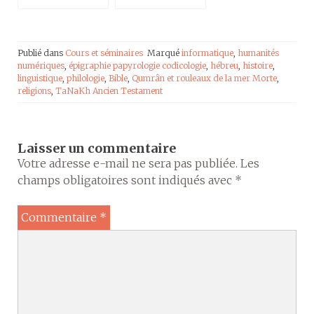
RCF en Berry
mer Morte
Publié dans
Cours et séminaires
Marqué
informatique
,
humanités
numériques
,
épigraphie papyrologie codicologie
,
hébreu
,
histoire
,
linguistique
,
philologie
,
Bible
,
Qumrân et rouleaux de la mer Morte
,
religions
,
TaNaKh Ancien Testament
Laisser un commentaire
Votre adresse e-mail ne sera pas publiée.
Les
champs obligatoires sont indiqués avec
*
Commentaire
*