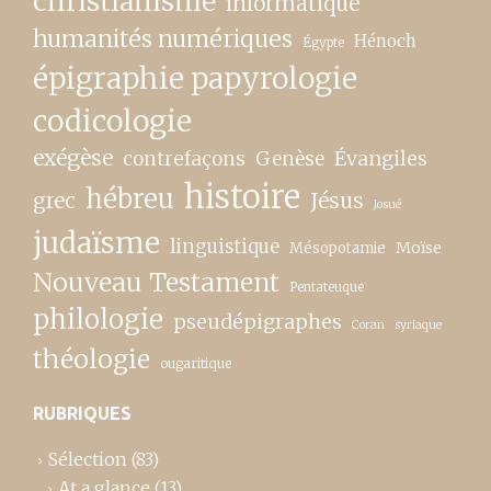
christianisme
informatique
humanités numériques
Hénoch
Égypte
épigraphie papyrologie
codicologie
exégèse
contrefaçons
Genèse
Évangiles
histoire
hébreu
grec
Jésus
Josué
judaïsme
linguistique
Moïse
Mésopotamie
Nouveau Testament
Pentateuque
philologie
pseudépigraphes
Coran
syriaque
théologie
ougaritique
RUBRIQUES
Sélection
(83)
At a glance
(13)