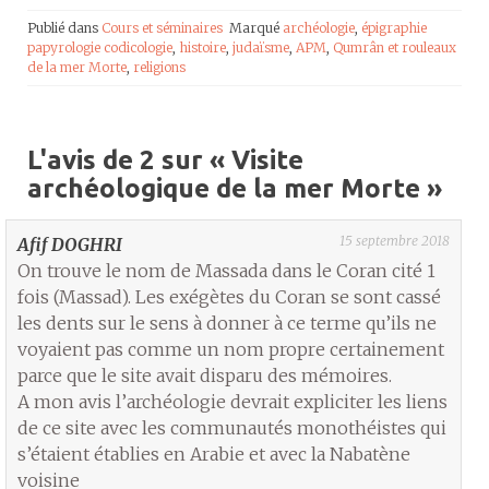
Publié dans
Cours et séminaires
Marqué
archéologie
,
épigraphie
papyrologie codicologie
,
histoire
,
judaïsme
,
APM
,
Qumrân et rouleaux
de la mer Morte
,
religions
L'avis de 2 sur «
Visite
archéologique de la mer Morte
»
15 septembre 2018
Afif DOGHRI
On trouve le nom de Massada dans le Coran cité 1
fois (Massad). Les exégètes du Coran se sont cassé
les dents sur le sens à donner à ce terme qu’ils ne
voyaient pas comme un nom propre certainement
parce que le site avait disparu des mémoires.
A mon avis l’archéologie devrait expliciter les liens
de ce site avec les communautés monothéistes qui
s’étaient établies en Arabie et avec la Nabatène
voisine