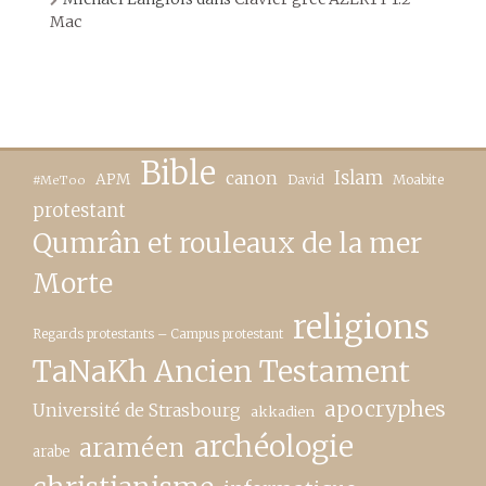
Mac
Bible
canon
Islam
APM
David
Moabite
#MeToo
protestant
Qumrân et rouleaux de la mer
Morte
religions
Regards protestants – Campus protestant
TaNaKh Ancien Testament
apocryphes
Université de Strasbourg
akkadien
archéologie
araméen
arabe