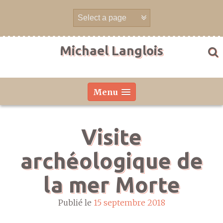
Aller
directement
au
contenu
Michael Langlois
Menu
Visite
archéologique de
la mer Morte
Publié le
15 septembre 2018