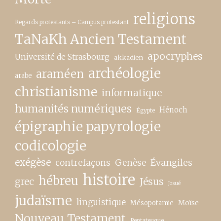
religions
Regards protestants – Campus protestant
TaNaKh Ancien Testament
apocryphes
Université de Strasbourg
akkadien
archéologie
araméen
arabe
christianisme
informatique
humanités numériques
Hénoch
Égypte
épigraphie papyrologie
codicologie
exégèse
contrefaçons
Genèse
Évangiles
histoire
hébreu
grec
Jésus
Josué
judaïsme
linguistique
Moïse
Mésopotamie
Nouveau Testament
Pentateuque