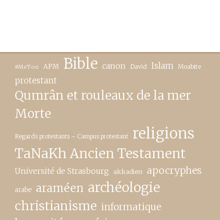
Bible
canon
Islam
APM
David
Moabite
#MeToo
protestant
Qumrân et rouleaux de la mer
Morte
religions
Regards protestants – Campus protestant
TaNaKh Ancien Testament
apocryphes
Université de Strasbourg
akkadien
archéologie
araméen
arabe
christianisme
informatique