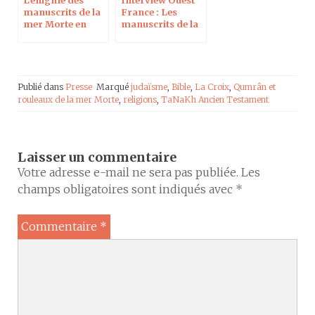
manuscrits de la
France : Les
mer Morte en
manuscrits de la
direct sur France
mer Morte sous
5 dans l’émission
un nouveau jour
“C dans l’air”
Publié dans
Presse
Marqué
judaïsme
,
Bible
,
La Croix
,
Qumrân et
rouleaux de la mer Morte
,
religions
,
TaNaKh Ancien Testament
Laisser un commentaire
Votre adresse e-mail ne sera pas publiée.
Les
champs obligatoires sont indiqués avec
*
Commentaire
*