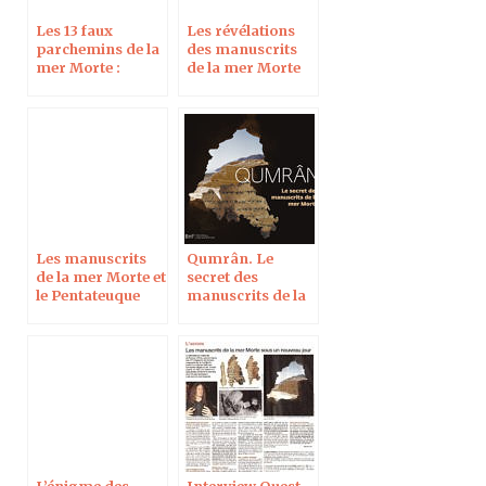
Les 13 faux
Les révélations
parchemins de la
des manuscrits
mer Morte :
de la mer Morte
entretien dans La
sur les origines
Vie
du christianisme,
le 7 décembre
2016 à Paris
Les manuscrits
Qumrân. Le
de la mer Morte et
secret des
le Pentateuque
manuscrits de la
samaritain
mer Morte
L’énigme des
Interview Ouest