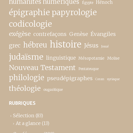
humanités numériques
Hénoch
Égypte
épigraphie papyrologie
codicologie
exégèse
contrefaçons
Genèse
Évangiles
histoire
hébreu
grec
Jésus
Josué
judaïsme
linguistique
Moïse
Mésopotamie
Nouveau Testament
Pentateuque
philologie
pseudépigraphes
Coran
syriaque
théologie
ougaritique
RUBRIQUES
Sélection
(83)
At a glance
(13)