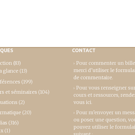
IQUES
CONTACT
ction
(83)
Pour commenter un bille
merci d’utiliser le formula
a glance
(13)
de commentaire
.
férences
(199)
Pour vous renseigner su
rs et séminaires
(104)
cours et ressources,
rende
luations
(2)
vous ici
.
ormatique
(20)
Pour m’envoyer un mess
ou poser une question, vo
ias
(316)
pouvez utiliser le formula
ux
(1)
suivant :