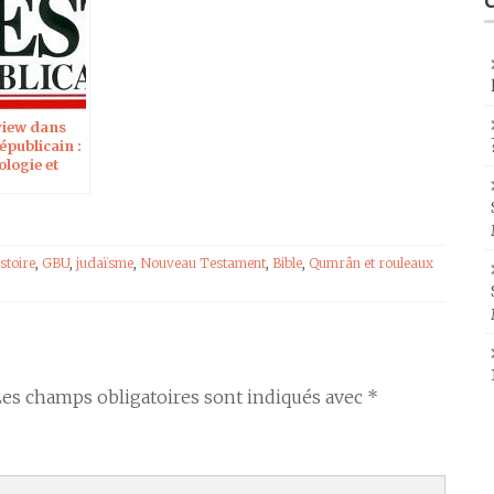
view dans
républicain :
logie et
nce de la
stoire
,
GBU
,
judaïsme
,
Nouveau Testament
,
Bible
,
Qumrân et rouleaux
Les champs obligatoires sont indiqués avec
*