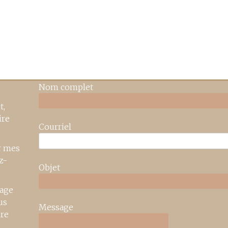
Nom complet
t,
ire
Courriel
r mes
z-
Objet
age
us
Message
ire