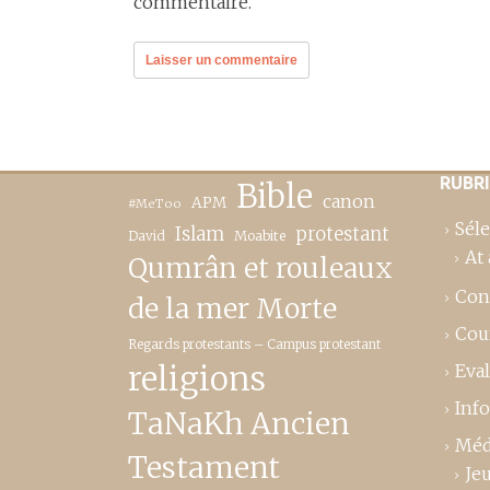
commentaire.
RUBR
Bible
canon
APM
#MeToo
Séle
Islam
protestant
David
Moabite
At 
Qumrân et rouleaux
Con
de la mer Morte
Cou
Regards protestants – Campus protestant
religions
Eva
Inf
TaNaKh Ancien
Méd
Testament
Je