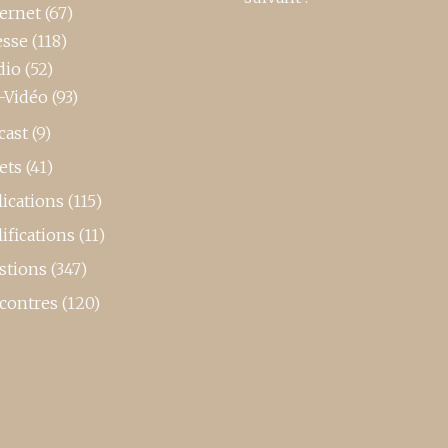
ternet
(67)
esse
(118)
dio
(52)
-Vidéo
(93)
cast
(9)
ets
(41)
ications
(115)
ifications
(11)
stions
(347)
contres
(120)