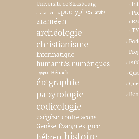
Université de Strasbourg
In
apocryphes
Pr
akkadien
arabe
araméen
Ra
TV
archéologie
Pod
christianisme
Proj
informatique
Publ
humanités numériques
Hénoch
Qual
Égypte
épigraphie
Que
papyrologie
Ren
codicologie
exégèse
contrefaçons
grec
Genèse
Évangiles
histoire
hébreu