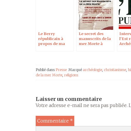
Le Berry
Le secret des
Inter
républicain à
manuscrits de la
l’Est 
propos de ma
mer Morte à
Archéo
conférence à
Bourges
naissa
Bourges
Bible
Publié dans
Presse
Marqué
archéologie
,
christianisme
,
hi
de la mer Morte
,
religions
Laisser un commentaire
Votre adresse e-mail ne sera pas publiée.
Commentaire
*