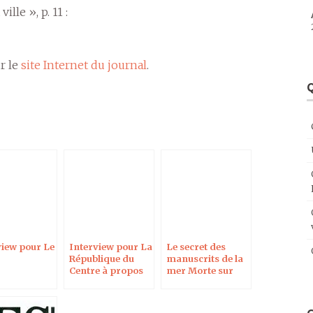
lle », p. 11 :
r le
site Internet du journal
.
Q
view pour Le
Interview pour La
Le secret des
République du
manuscrits de la
Centre à propos
mer Morte sur
de Jésus entre
RCF en Berry
fiction et réalité