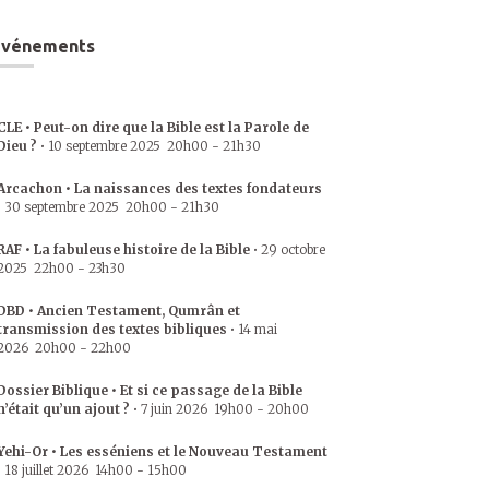
Événements
CLE • Peut-on dire que la Bible est la Parole de
Dieu ?
•
10 septembre 2025
20h00
-
21h30
Arcachon • La naissances des textes fondateurs
•
30 septembre 2025
20h00
-
21h30
RAF • La fabuleuse histoire de la Bible
•
29 octobre
2025
22h00
-
23h30
DBD • Ancien Testament, Qumrân et
transmission des textes bibliques
•
14 mai
2026
20h00
-
22h00
Dossier Biblique • Et si ce passage de la Bible
n’était qu’un ajout ?
•
7 juin 2026
19h00
-
20h00
Yehi-Or • Les esséniens et le Nouveau Testament
•
18 juillet 2026
14h00
-
15h00