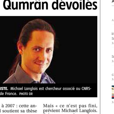
A
A
i
I
J
I
J
c
J
J