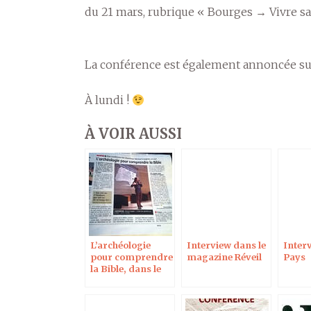
du 21 mars, rubrique « Bourges → Vivre sa vi
La conférence est également annoncée su
À lundi !
À VOIR AUSSI
L’archéologie
Interview dans le
Inter
pour comprendre
magazine Réveil
Pays
la Bible, dans le
Berry Républicain