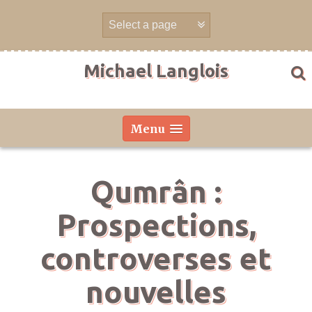
Aller
directement
au
contenu
Michael Langlois
Menu
Qumrân :
Prospections,
controverses et
nouvelles