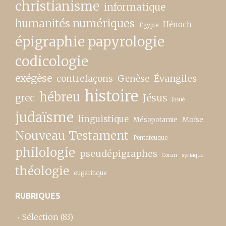
christianisme
informatique
humanités numériques
Hénoch
Égypte
épigraphie papyrologie
codicologie
exégèse
contrefaçons
Genèse
Évangiles
histoire
hébreu
grec
Jésus
Josué
judaïsme
linguistique
Moïse
Mésopotamie
Nouveau Testament
Pentateuque
philologie
pseudépigraphes
Coran
syriaque
théologie
ougaritique
RUBRIQUES
Sélection
(83)