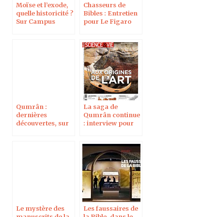
Moïse et l’exode,
Chasseurs de
quelle historicité ?
Bibles : Entretien
Sur Campus
pour Le Figaro
Protestant
Magazine
Qumrân :
La saga de
dernières
Qumrân continue
découvertes, sur
: interview pour
Campus
Science & Vie
Protestant
Le mystère des
Les faussaires de
manuscrits de la
la Bible, dans le