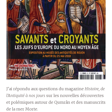
J’ai répondu aux questions du magazine
Histoire, de
l’Antiquité à nos jours
sur les nouvelles découvertes
et polémiques autour de Qumrân et des manuscrits
de la mer Morte.