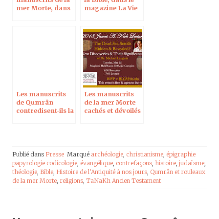
mer Morte, dans
magazine La Vie
Le Figaro
Les manuscrits
Les manuscrits
de Qumrân
de la mer Morte
contredisent-ils la
cachés et dévoilés
Bible ?
? Les nouvelles
découvertes et
leur importance,
à Denver
Publié dans
Presse
Marqué
archéologie
,
christianisme
,
épigraphie
papyrologie codicologie
,
évangélique
,
contrefaçons
,
histoire
,
judaïsme
,
théologie
,
Bible
,
Histoire de l’Antiquité à nos jours
,
Qumrân et rouleaux
de la mer Morte
,
religions
,
TaNaKh Ancien Testament