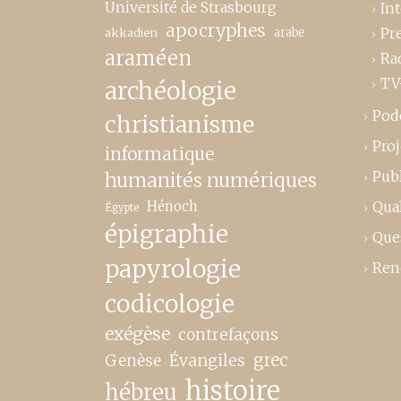
Université de Strasbourg
In
apocryphes
Pr
akkadien
arabe
araméen
Ra
TV
archéologie
Pod
christianisme
Proj
informatique
Publ
humanités numériques
Hénoch
Qual
Égypte
épigraphie
Que
papyrologie
Ren
codicologie
exégèse
contrefaçons
grec
Genèse
Évangiles
histoire
hébreu