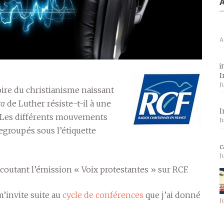
A
A
i
I
J
toire du christianisme naissant
ra
de Luther résiste-t-il à une
I
? Les différents mouvements
J
regroupés sous l’étiquette
c
J
coutant l’émission « Voix protestantes » sur RCF.
m’invite suite au
cycle de conférences
que j’ai donné
J