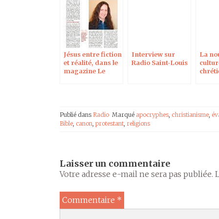
Jésus entre fiction
Interview sur
La no
et réalité, dans le
Radio Saint-Louis
cultur
magazine Le
chrét
Protestant de
Rice e
l’Ouest
évang
apocr
Radio
Publié dans
Radio
Marqué
apocryphes
,
christianisme
,
év
Bible
,
canon
,
protestant
,
religions
Laisser un commentaire
Votre adresse e-mail ne sera pas publiée.
Commentaire
*