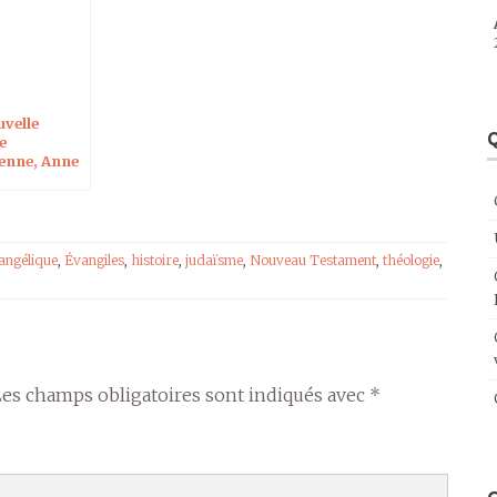
uvelle
Q
e
ienne, Anne
t les
iles
yphes sur
 Arc-en-ciel
angélique
,
Évangiles
,
histoire
,
judaïsme
,
Nouveau Testament
,
théologie
,
Les champs obligatoires sont indiqués avec
*