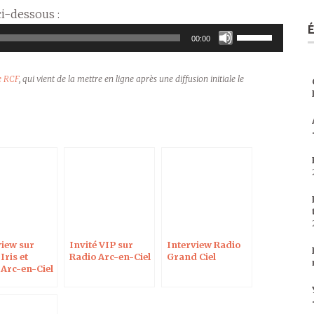
i-dessous :
Utilisez
00:00
les
flèches
de RCF
, qui vient de la mettre en ligne après une diffusion initiale le
haut/bas
pour
augmenter
ou
diminuer
le
volume.
view sur
Invité VIP sur
Interview Radio
Iris et
Radio Arc-en-Ciel
Grand Ciel
 Arc-en-Ciel
mai 2017