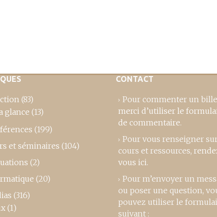
IQUES
CONTACT
ction
(83)
Pour commenter un bille
merci d’utiliser le formula
a glance
(13)
de commentaire
.
férences
(199)
Pour vous renseigner su
rs et séminaires
(104)
cours et ressources,
rende
luations
(2)
vous ici
.
ormatique
(20)
Pour m’envoyer un mess
ou poser une question, vo
ias
(316)
pouvez utiliser le formula
ux
(1)
suivant :