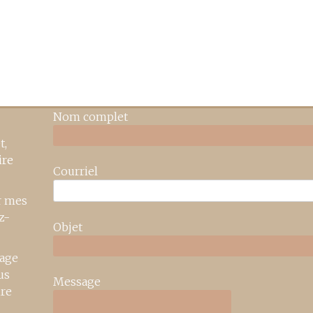
Nom complet
t,
ire
Courriel
r mes
z-
Objet
age
us
Message
ire