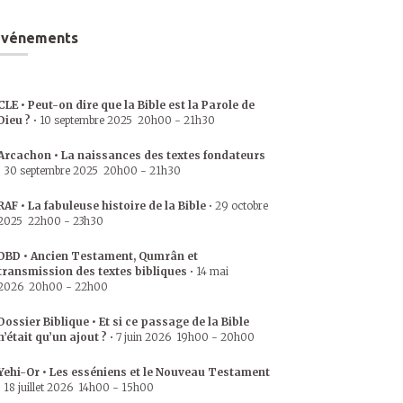
Événements
CLE • Peut-on dire que la Bible est la Parole de
Dieu ?
•
10 septembre 2025
20h00
-
21h30
Arcachon • La naissances des textes fondateurs
•
30 septembre 2025
20h00
-
21h30
RAF • La fabuleuse histoire de la Bible
•
29 octobre
2025
22h00
-
23h30
DBD • Ancien Testament, Qumrân et
transmission des textes bibliques
•
14 mai
2026
20h00
-
22h00
Dossier Biblique • Et si ce passage de la Bible
n’était qu’un ajout ?
•
7 juin 2026
19h00
-
20h00
Yehi-Or • Les esséniens et le Nouveau Testament
•
18 juillet 2026
14h00
-
15h00