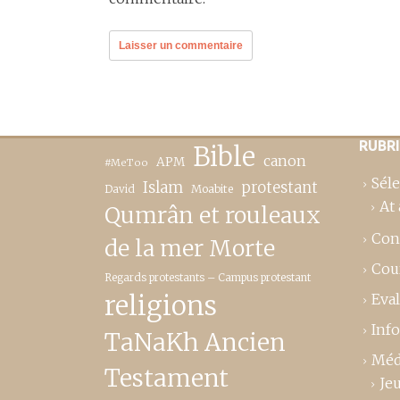
RUBR
Bible
canon
APM
#MeToo
Séle
Islam
protestant
David
Moabite
At 
Qumrân et rouleaux
Con
de la mer Morte
Cou
Regards protestants – Campus protestant
religions
Eva
Inf
TaNaKh Ancien
Méd
Testament
Je