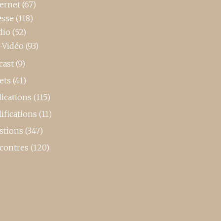
ternet
(67)
esse
(118)
dio
(52)
-Vidéo
(93)
cast
(9)
ets
(41)
ications
(115)
ifications
(11)
stions
(347)
contres
(120)