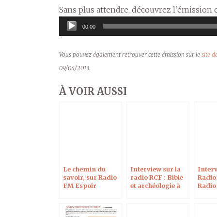
Sans plus attendre, découvrez l’émission c
Lecteur
00:00
audio
Vous pouvez également retrouver cette émission sur le
site 
09/04/2013.
À VOIR AUSSI
Le chemin du
Interview sur la
Inter
savoir, sur Radio
radio RCF : Bible
Radio 
FM Espoir
et archéologie à
Radio
Bourges
le 29 