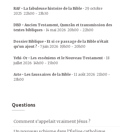
RAF • La fabuleuse histoire de la Bible
•
29 octobre
2025
22h00
-
23h30
DBD • Ancien Testament, Qumrân et transmission des
textes bibliques
•
14 mai 2026
20h00
-
22h00
Dossier Biblique • Et si ce passage de la Bible n’était
qu’un ajout ?
•
7 juin 2026
19h00
-
20h00
Yehi-Or • Les esséniens et le Nouveau Testament
•
18
juillet 2026
14h00
-
15h00
Arte • Les faussaires de la Bible
•
11 août 2026
21h00
-
23h00
Questions
Comment s’appelait vraiment Jésus ?
Un nouveau schisme dans l’Église catholique