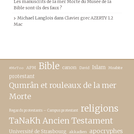
Les manuscrits de la mer Morte du Musée de la
Bible sont-ils des faux ?
Michael Langlois
dans
Clavier grec AZERTY 1.2
Mac
Bible
canon
Islam
APM
David
Moabite
#MeToo
protestant
Qumrân et rouleaux de la mer
Morte
religions
Regards protestants – Campus protestant
TaNaKh Ancien Testament
apocryphes
Université de Strasbourg
akkadien