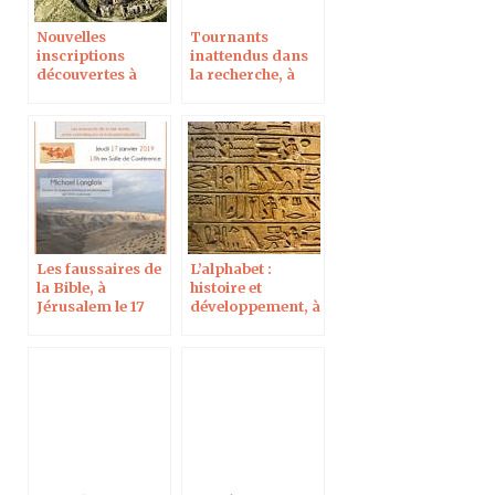
Nouvelles
Tournants
inscriptions
inattendus dans
découvertes à
la recherche, à
l’Hérodium, à
Helsinki le 11
Jérusalem le 11
mars
avril 2019
Les faussaires de
L’alphabet :
la Bible, à
histoire et
Jérusalem le 17
développement, à
jan
Helsinki