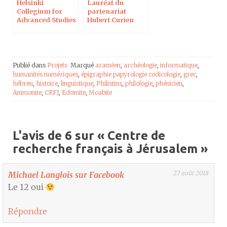
Helsinki
Lauréat du
Collegium for
partenariat
Advanced Studies
Hubert Curien
franco-israélien
Maïmonide
Publié dans
Projets
Marqué
araméen
,
archéologie
,
informatique
,
humanités numériques
,
épigraphie papyrologie codicologie
,
grec
,
hébreu
,
histoire
,
linguistique
,
Philistins
,
philologie
,
phénicien
,
Ammonite
,
CRFJ
,
Edomite
,
Moabite
L'avis de 6 sur «
Centre de
recherche français à Jérusalem
»
27 août 2018
Michael Langlois sur Facebook
Le 12 oui
Répondre