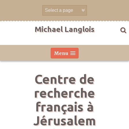
Aller
directement
au
contenu
Michael Langlois
Menu
Centre de
recherche
français à
Jérusalem