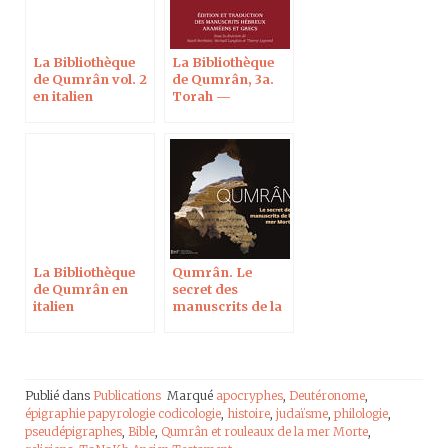
La Bibliothèque
La Bibliothèque
de Qumrân vol. 2
de Qumrân, 3a.
en italien
Torah —
Deutéronome et
Pentateuque dans
son ensemble
La Bibliothèque
Qumrân. Le
de Qumrân en
secret des
italien
manuscrits de la
mer Morte
Publié dans
Publications
Marqué
apocryphes
,
Deutéronome
,
épigraphie papyrologie codicologie
,
histoire
,
judaïsme
,
philologie
,
pseudépigraphes
,
Bible
,
Qumrân et rouleaux de la mer Morte
,