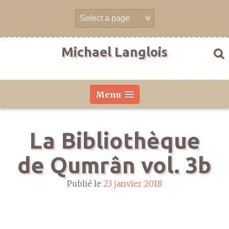
Aller
directement
au
contenu
Michael Langlois
Menu
La Bibliothèque
de Qumrân vol. 3b
Publié le
23 janvier 2018