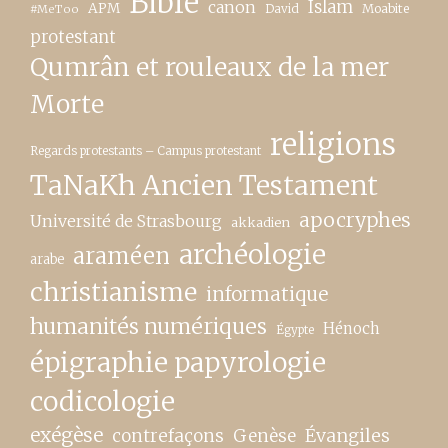
Bible
canon
Islam
APM
David
Moabite
#MeToo
protestant
Qumrân et rouleaux de la mer
Morte
religions
Regards protestants – Campus protestant
TaNaKh Ancien Testament
apocryphes
Université de Strasbourg
akkadien
archéologie
araméen
arabe
christianisme
informatique
humanités numériques
Hénoch
Égypte
épigraphie papyrologie
codicologie
exégèse
contrefaçons
Genèse
Évangiles