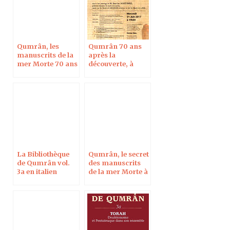
Qumrân, les
Qumrân 70 ans
manuscrits de la
après la
mer Morte 70 ans
découverte, à
après, à Blois le 7
l’Académie
oct 2017
Polonaise des
Sciences à Paris
La Bibliothèque
Qumrân, le secret
de Qumrân vol.
des manuscrits
3a en italien
de la mer Morte à
Créteil le 8 février
2016