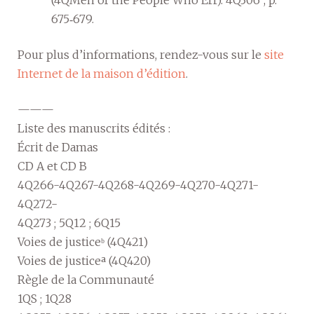
(4QMen of the People Who Err). 4Q306”, p.
675‑679.
Pour plus d’informations, rendez-vous sur le
site
Internet de la maison d’édition
.
———
Liste des manuscrits édités :
Écrit de Damas
CD A et CD B
4Q266-4Q267-4Q268-4Q269-4Q270-4Q271-
4Q272-
4Q273 ; 5Q12 ; 6Q15
Voies de justiceᵇ (4Q421)
Voies de justiceᵃ (4Q420)
Règle de la Communauté
1QS ; 1Q28