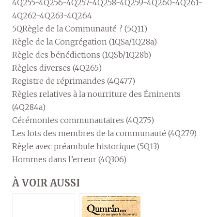
4Q255-4Q256-4Q257-4Q258-4Q259-4Q260-4Q261-
4Q262-4Q263-4Q264
5QRègle de la Communauté ? (5Q11)
Règle de la Congrégation (1QSa/1Q28a)
Règle des bénédictions (1QSb/1Q28b)
Règles diverses (4Q265)
Registre de réprimandes (4Q477)
Règles relatives à la nourriture des Éminents
(4Q284a)
Cérémonies communautaires (4Q275)
Les lots des membres de la communauté (4Q279)
Règle avec préambule historique (5Q13)
Hommes dans l’erreur (4Q306)
À VOIR AUSSI