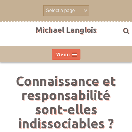
Aller
directement
au
contenu
Michael Langlois
Menu
Connaissance et
responsabilité
sont-elles
indissociables ?