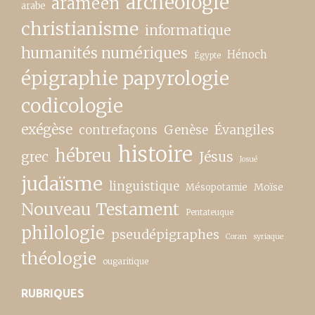
archéologie
araméen
arabe
christianisme
informatique
humanités numériques
Hénoch
Égypte
épigraphie papyrologie
codicologie
exégèse
contrefaçons
Genèse
Évangiles
histoire
hébreu
grec
Jésus
Josué
judaïsme
linguistique
Moïse
Mésopotamie
Nouveau Testament
Pentateuque
philologie
pseudépigraphes
Coran
syriaque
théologie
ougaritique
RUBRIQUES