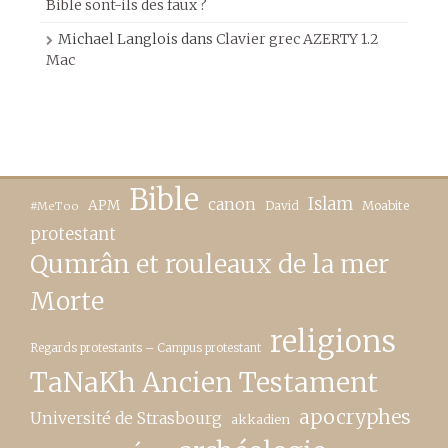
Bible sont-ils des faux ?
Michael Langlois
dans
Clavier grec AZERTY 1.2
Mac
Bible
canon
Islam
APM
David
Moabite
#MeToo
protestant
Qumrân et rouleaux de la mer
Morte
religions
Regards protestants – Campus protestant
TaNaKh Ancien Testament
apocryphes
Université de Strasbourg
akkadien