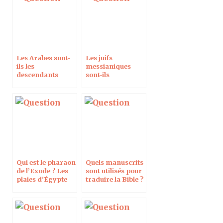
Les Arabes sont-
Les juifs
ils les
messianiques
descendants
sont-ils
d’Ismaël ?
protestants ?
Qui est le pharaon
Quels manuscrits
de l’Exode ? Les
sont utilisés pour
plaies d’Égypte
traduire la Bible ?
sont-elles dues à
l’éruption du
Santorin ?