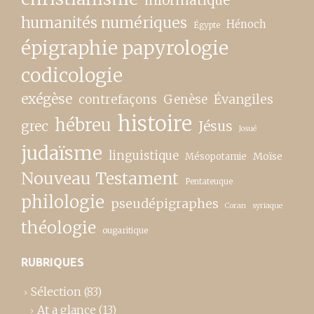
humanités numériques
Hénoch
Égypte
épigraphie papyrologie
codicologie
exégèse
contrefaçons
Genèse
Évangiles
histoire
hébreu
grec
Jésus
Josué
judaïsme
linguistique
Moïse
Mésopotamie
Nouveau Testament
Pentateuque
philologie
pseudépigraphes
Coran
syriaque
théologie
ougaritique
RUBRIQUES
Sélection
(83)
At a glance
(13)