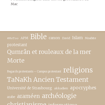
Mac
Bible
canon
Islam
APM
David
Moabite
#MeToo
protestant
Qumrân et rouleaux de la mer
Morte
religions
Regards protestants – Campus protestant
TaNaKh Ancien Testament
apocryphes
Université de Strasbourg
akkadien
archéologie
araméen
arabe
christianisme
informatique