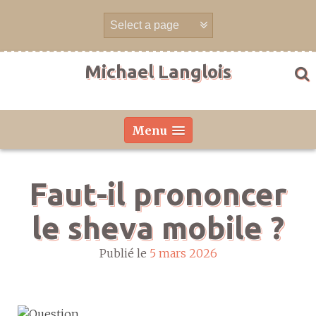
Aller
directement
au
contenu
Michael Langlois
Menu
Faut-il prononcer
le sheva mobile ?
Publié le
5 mars 2026