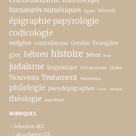
humanités numériques
Hénoch
Égypte
épigraphie papyrologie
codicologie
exégèse
contrefaçons
Genèse
Évangiles
histoire
hébreu
grec
Jésus
Josué
judaïsme
linguistique
Moïse
Mésopotamie
Nouveau Testament
Pentateuque
philologie
pseudépigraphes
Coran
syriaque
théologie
ougaritique
RUBRIQUES
Sélection
(83)
At a glance
(13)