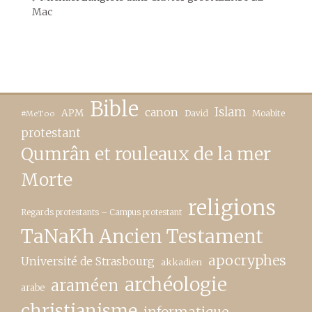
Mac
Bible
canon
Islam
APM
David
Moabite
#MeToo
protestant
Qumrân et rouleaux de la mer
Morte
religions
Regards protestants – Campus protestant
TaNaKh Ancien Testament
apocryphes
Université de Strasbourg
akkadien
archéologie
araméen
arabe
christianisme
informatique