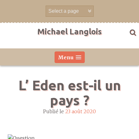
Aller
directement
au
contenu
Michael Langlois
Menu
L’ Eden est-il un
pays ?
Publié le
23 août 2020