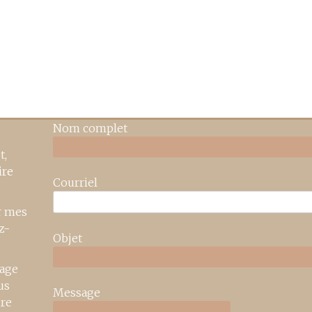
Nom complet
t,
ire
Courriel
r mes
z-
Objet
age
us
Message
ire