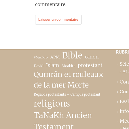
commentaire.
RUBR
Bible
canon
APM
#MeToo
Séle
Islam
protestant
David
Moabite
At 
Qumrân et rouleaux
Con
de la mer Morte
Cou
Regards protestants – Campus protestant
religions
Eva
Inf
TaNaKh Ancien
Méd
Testament
Je