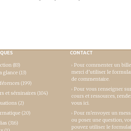
IQUES
CONTACT
ction
(83)
Pour commenter un bille
merci d’utiliser le formula
a glance
(13)
de commentaire
.
férences
(199)
Pour vous renseigner su
rs et séminaires
(104)
cours et ressources,
rende
luations
(2)
vous ici
.
ormatique
(20)
Pour m’envoyer un mess
ou poser une question, vo
ias
(316)
pouvez utiliser le formula
ux
(1)