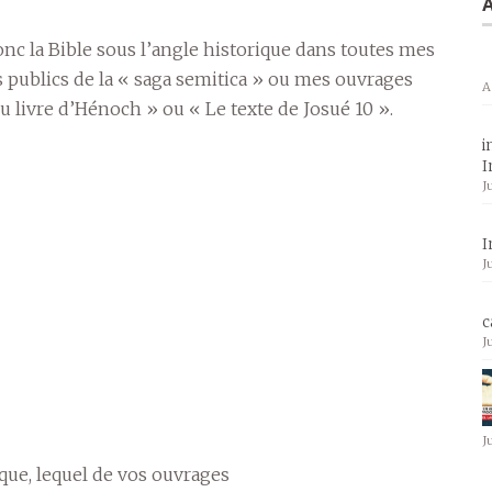
A
donc la Bible sous l’angle historique dans toutes mes
ds publics de la « saga semitica » ou mes ouvrages
A
u livre d’Hénoch » ou « Le texte de Josué 10 ».
i
I
J
I
J
c
J
J
ique, lequel de vos ouvrages