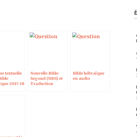
ue textuelle
Nouvelle Bible
Bible hébraïque
Bible
Segond (NBS) et
en audio
ïque 2017-18
Traduction
s
Œcuménique de
la Bible (TOB)
sous Accordance