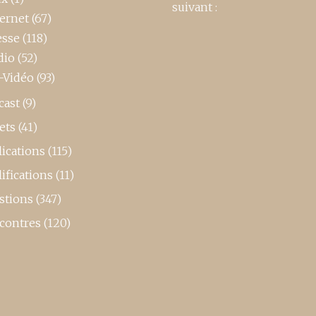
suivant :
ternet
(67)
esse
(118)
dio
(52)
-Vidéo
(93)
cast
(9)
ets
(41)
ications
(115)
ifications
(11)
stions
(347)
contres
(120)