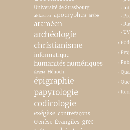
Université de Strasbourg
In
apocryphes
Pr
akkadien
arabe
araméen
Ra
TV
archéologie
Pod
christianisme
Proj
informatique
Publ
humanités numériques
Hénoch
Qual
Égypte
épigraphie
Que
papyrologie
Ren
codicologie
exégèse
contrefaçons
grec
Genèse
Évangiles