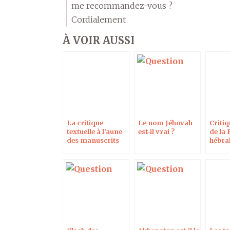
me recommandez-vous ?
Cordialement
À VOIR AUSSI
La critique
Le nom Jéhovah
Critiq
textuelle à l’aune
est-il vrai ?
de la 
des manuscrits
hébra
de la mer Morte, à
à Pari
Toulouse