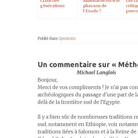
Clash des
Akhenaton est-il le
Les t
générations
pharaon de
critiq
l’Exode ?
pouvo
l’épo
Secon
Publié dans
Questions
Un commentaire sur «
Métho
Michael Langlois
Bonjour,
Merci de vos compliments ! Je n'ai pas co
archéologiques du passage d'une part de l
delà de la frontière sud de l'Egypte.
Il y a bien sûr de nombreuses traditions r
sud, notamment en Ethiopie, voir notamme
traditions liées à Salomon et à la Reine d