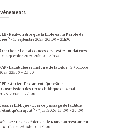
Événements
CLE • Peut-on dire que la Bible est la Parole de
Dieu ?
•
10 septembre 2025
20h00
-
21h30
Arcachon • La naissances des textes fondateurs
•
30 septembre 2025
20h00
-
21h30
RAF • La fabuleuse histoire de la Bible
•
29 octobre
2025
22h00
-
23h30
DBD • Ancien Testament, Qumrân et
transmission des textes bibliques
•
14 mai
2026
20h00
-
22h00
Dossier Biblique • Et si ce passage de la Bible
n’était qu’un ajout ?
•
7 juin 2026
19h00
-
20h00
Yehi-Or • Les esséniens et le Nouveau Testament
•
18 juillet 2026
14h00
-
15h00