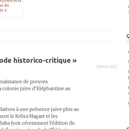
argums et la
ue du
ir à
que du
d temple
Q
de historico-critique
»
7 février 2017
nnaissance de preuves
a colonie juive d'Eléphantine au
elatives à une présence juive plus au
nt le Kebra Nagast et les
e Saba (voir récemment l'édition de