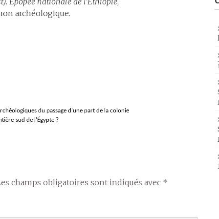
t). Épopée nationale de l’Éthiopie
,
t non archéologique.
archéologiques du passage d'une part
de la colonie
ntière-sud de l'Égypte ?
Les champs obligatoires sont indiqués avec
*