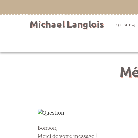
Aller
directement
au
Michael Langlois
contenu
QUI SUIS-JE
Mé
Bonsoir,
Merci de votre message !