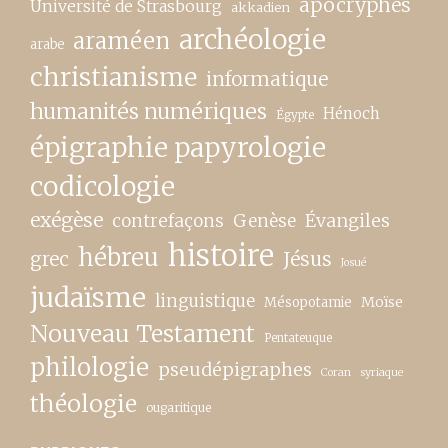
apocryphes
Université de Strasbourg
akkadien
archéologie
araméen
arabe
christianisme
informatique
humanités numériques
Hénoch
Égypte
épigraphie papyrologie
codicologie
exégèse
contrefaçons
Genèse
Évangiles
histoire
hébreu
grec
Jésus
Josué
judaïsme
linguistique
Moïse
Mésopotamie
Nouveau Testament
Pentateuque
philologie
pseudépigraphes
Coran
syriaque
théologie
ougaritique