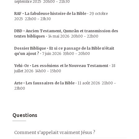
septembre 2025
20h00
-
21h30
RAF • La fabuleuse histoire de la Bible
•
29 octobre
2025
22h00
-
23h30
DBD • Ancien Testament, Qumrân et transmission des
textes bibliques
•
14 mai 2026
20h00
-
22h00
Dossier Biblique • Et si ce passage de la Bible n’était
qu’un ajout ?
•
7 juin 2026
19h00
-
20h00
Yehi-Or • Les esséniens et le Nouveau Testament
•
18
juillet 2026
14h00
-
15h00
Arte • Les faussaires de la Bible
•
11 août 2026
21h00
-
23h00
Questions
Comment s’appelait vraiment Jésus ?