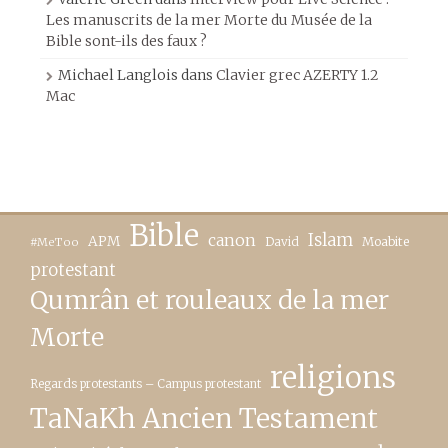
Les manuscrits de la mer Morte du Musée de la
Bible sont-ils des faux ?
Michael Langlois
dans
Clavier grec AZERTY 1.2
Mac
Bible
canon
Islam
APM
David
Moabite
#MeToo
protestant
Qumrân et rouleaux de la mer
Morte
religions
Regards protestants – Campus protestant
TaNaKh Ancien Testament