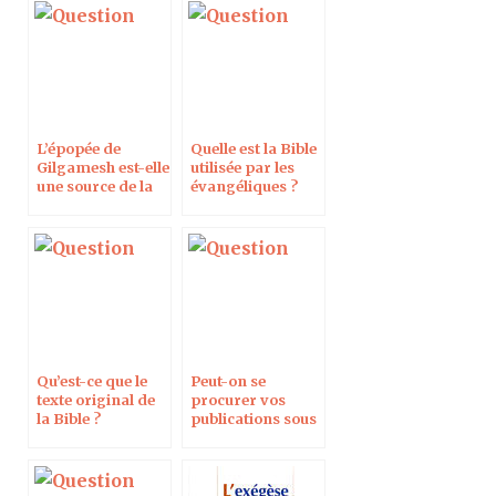
Protestant
L’épopée de
Quelle est la Bible
Gilgamesh est-elle
utilisée par les
une source de la
évangéliques ?
Bible ?
Qu’est-ce que le
Peut-on se
texte original de
procurer vos
la Bible ?
publications sous
forme
électronique
(PDF, ebook,
epub) ?